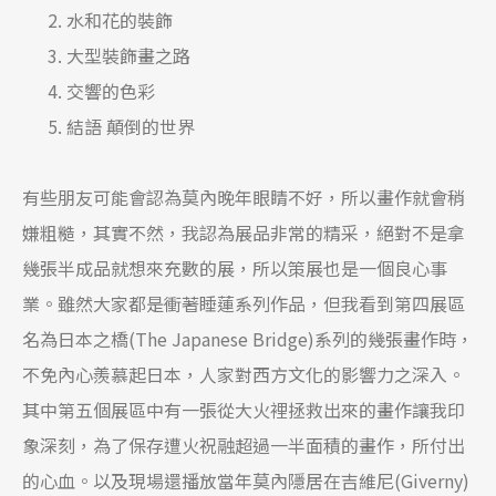
水和花的裝飾
大型裝飾畫之路
交響的色彩
結語 顛倒的世界
有些朋友可能會認為莫內晚年眼睛不好，所以畫作就會稍
嫌粗糙，其實不然，我認為展品非常的精采，絕對不是拿
幾張半成品就想來充數的展，所以策展也是一個良心事
業。雖然大家都是衝著睡蓮系列作品，但我看到第四展區
名為日本之橋(The Japanese Bridge)系列的幾張畫作時，
不免內心羨慕起日本，人家對西方文化的影響力之深入。
其中第五個展區中有一張從大火裡拯救出來的畫作讓我印
象深刻，為了保存遭火祝融超過一半面積的畫作，所付出
的心血。以及現場還播放當年莫內隱居在吉維尼(Giverny)