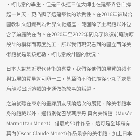
·柯比意的學生，但是日後這三位大師也在建築界各自撐
起一片天，更凸顯了這建築物的珍貴性。在2016年被聯合
國教科文組織列為世界文化遺產，範圍除了主場館以外包
含了前庭院在內。在2020年至2022年間為了恢復前庭院原
設計的模樣而再度施工，所以我們現況看到的國立西洋美
術館就是最接近勒·柯比意設計圖的狀況。
日本人對於近現代藝術的喜愛，我們從他們的展覽的頻率
與策展的質量就可窺一二，甚至時不時也能從小丸子或是
烏龍派出所這類的卡通做為故事的話題。
之前就聽在東京的畫廊朋友談論這次的展覽，除美術館本
身的館藏以外，還特別從巴黎瑪摩丹 莫內美術館（Musée
Marmottan Monet） 借展約50件作品，這可是全球雍有
莫內(Oscar-Claude Monet)作品最多的美術館，加上日本