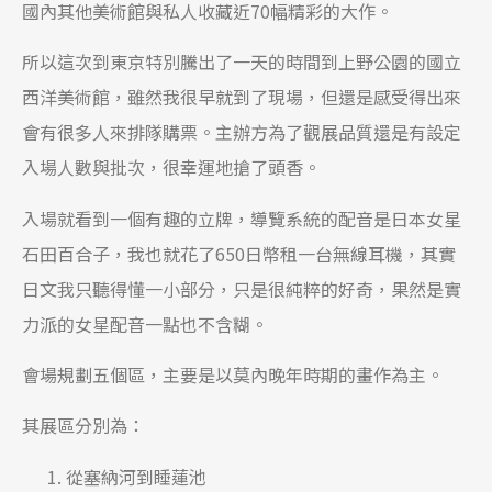
國內其他美術館與私人收藏近70幅精彩的大作。
所以這次到東京特別騰出了一天的時間到上野公園的國立
西洋美術館，雖然我很早就到了現場，但還是感受得出來
會有很多人來排隊購票。主辦方為了觀展品質還是有設定
入場人數與批次，很幸運地搶了頭香。
入場就看到一個有趣的立牌，導覽系統的配音是日本女星
石田百合子，我也就花了650日幣租一台無線耳機，其實
日文我只聽得懂一小部分，只是很純粹的好奇，果然是實
力派的女星配音一點也不含糊。
會場規劃五個區，主要是以莫內晚年時期的畫作為主。
其展區分別為：
從塞納河到睡蓮池