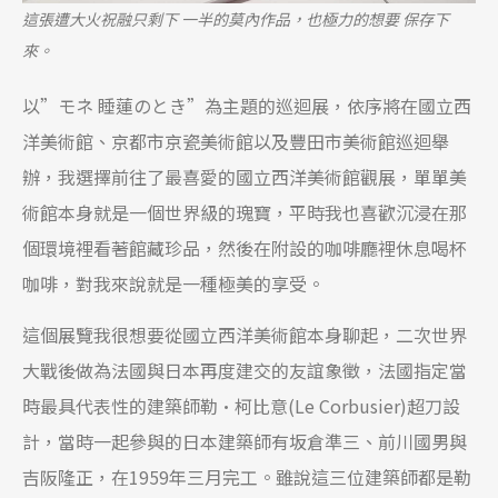
這張遭大火祝融只剩下 一半的莫內作品，也極力的想要 保存下
來。
以”モネ 睡蓮のとき”為主題的巡迴展，依序將在國立西
洋美術館、京都市京瓷美術館以及豐田市美術館巡迴舉
辦，我選擇前往了最喜愛的國立西洋美術館觀展，單單美
術館本身就是一個世界級的瑰寶，平時我也喜歡沉浸在那
個環境裡看著館藏珍品，然後在附設的咖啡廳裡休息喝杯
咖啡，對我來說就是一種極美的享受。
這個展覽我很想要從國立西洋美術館本身聊起，二次世界
大戰後做為法國與日本再度建交的友誼象徵，法國指定當
時最具代表性的建築師勒·柯比意(Le Corbusier)超刀設
計，當時一起參與的日本建築師有坂倉準三、前川國男與
吉阪隆正，在1959年三月完工。雖說這三位建築師都是勒