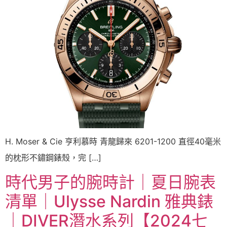
H. Moser & Cie 亨利慕時 青龍歸來 6201-1200 直徑40毫米
的枕形不鏽鋼錶殼，完 […]
時代男子的腕時計｜夏日腕表
清單｜Ulysse Nardin 雅典錶
｜DIVER潛水系列【2024七