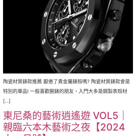
陶瓷材質錶款推薦 厭倦了貴金屬錶殼嗎? 陶瓷材質錶款會是
特別的單品! 一般喜歡腕錶的朋友，入門大多是鋼製表殼材
[…]
東尼桑的藝術逍遙遊 VOL5｜
親臨六本木藝術之夜【2024