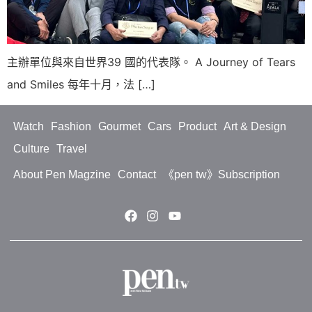
主辦單位與來自世界39 國的代表隊。 A Journey of Tears
and Smiles 每年十月，法 […]
Watch
Fashion
Gourmet
Cars
Product
Art & Design
Culture
Travel
About Pen Magzine
Contact
《pen tw》Subscription