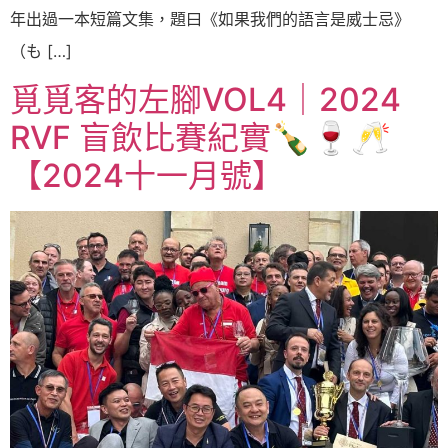
年出過一本短篇文集，題曰《如果我們的語言是威士忌》
（も […]
覓覓客的左腳VOL4｜2024
RVF 盲飲比賽紀實🍾🍷🥂
【2024十一月號】