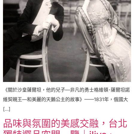
《關於沙皇薩爾坦，他的兒子—非凡的勇士格維頓･薩爾坦諾
維契親王—和美麗的天鵝公主的故事》——1831年，俄國大
[…]
品味與氛圍的美感交融，台北