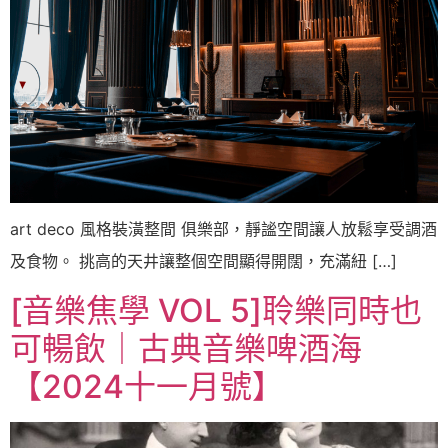
art deco 風格裝潢整間 俱樂部，靜謐空間讓人放鬆享受調酒
及食物。 挑高的天井讓整個空間顯得開闊，充滿紐 […]
[音樂焦學 VOL 5]聆樂同時也
可暢飲｜古典音樂啤酒海
【2024十一月號】