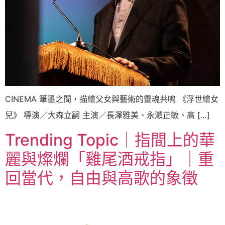
CINEMA 筆墨之間，描繪父女與藝術的靈魂共鳴 《浮世繪女
兒》 導演／大森立嗣 主演／長澤雅美、永瀨正敏、高 […]
Trending Topic｜指間上的華
麗與燦爛「雞尾酒戒指」｜重
回當代，自由與高歌的象徵