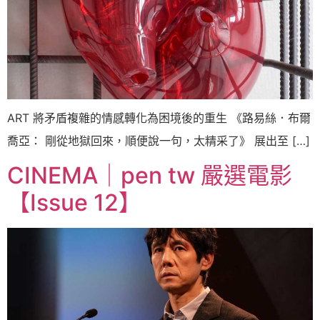
ART 將矛盾複雜的情感轉化為困境後的重生 《路易絲．布爾
喬亞： 剛從地獄回來，順便說一句，太精采了》 展出至 […]
CINEMA｜pen tw 嚴選電影
【Issue 12】