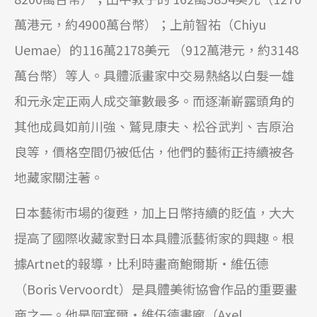
萬港元，約4900萬台幣）；上前智祐（Chiyu
Uemae）的116萬2178美元 （912萬港元，約3148
萬台幣）等人。具體派畫家中交易熱絡以白髮一雄
和元永定正兩人成交筆數最多。而逐漸嶄露頭角的
其他成員如前川強、鷲見康夫、松谷武判、吉原治
良等，價格空間仍被低估，他們的藝術正持續被各
地藏家關注著。
日本藝術市場的復甦，加上日幣持續的貶值，大大
提高了國際收藏家對日本具體派藝術家的興趣。根
據Artnet的報導，比利時畫商鮑爾斯‧維伍德
（Boris Vervoordt）是具體美術協會作品的重要畫
商之一。他是阿塞爾‧維伍德畫廊（Axel