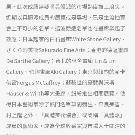
果，此次成績無疑將具體派的市場熱度推上浪尖。
近期以具體派成員的展覽或是專場，已是主流拍賣
會上不可少的名單。這波競逐名單也在畫廊業起了
效應：日本起家的白石畫廊White Stone Gallery、
さくら洞美術Sakurado Fine Arts；香港的德薩畫廊
De Sarthe Gallery；台北的林舍畫廊 Lin & Lin
Gallery、也趣畫廊Aki Gallery；東京與紐約的麥卡
佛雷Fergus McCaffrey；蘇黎世的豪瑟與沃斯
Hauser & Wirth等大畫廊，紛紛推出相關展覽。使
得日本藝術家除了熱門名單草間彌生、奈良美智、
村上隆之外，「具體美術協會」或簡稱「具體派」
成員的藝術家，成為全球收藏家與市場人士關注的