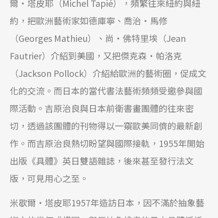
爾‧塔皮耶（Michel Tapié），頻繁往來紐約與紐
約，把歐洲藝術家如德庫寧、喬治‧馬修
（Georges Mathieu）、尚‧佛特里埃（Jean
Fautrier）介紹到美國，又把傑克森‧帕洛克
（Jackson Pollock）介紹給歐洲的藝術圈，促成文
化的交流。而日本的當代書法藝術頻頻受邀參與國
際活動。吉原治良與日本前衛書畫團體的往來密
切，透過該團體的刊物得以一窺歐美同儕的最新創
作。而吉原治良熱切盼望與國際接軌，1955年開始
出版《具體》英日雙語雜誌，後來甚至發行法文
版，可見用心之至。
米歇爾‧塔皮耶1957年造訪日本，因不滿於抽象藝