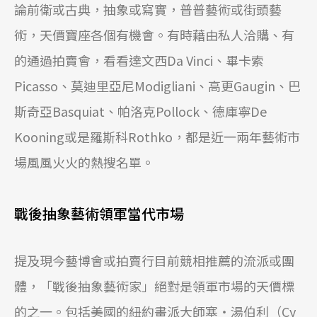
論前衛或古典，抽象或寫實，普普藝術或街頭藝
術，天價寶座各個有機會。有時藉由私人洽購、有
的通過拍賣會，看看達文西Da Vinci、畢卡索
Picasso、莫迪里亞尼Modigliani、高更Gaugin、巴
斯奇亞Basquiat、帕洛克Pollock、德庫寧De
Kooning或是羅斯科Rothko，都是近一兩年藝術市
場風風火火的熱搜名單。
戰後抽象藝術領軍當代市場
提及現今藝博會或拍賣行目前競相推薦的流派或團
體，「戰後抽象藝術家」絕對是領軍市場的天價標
的之一。包括美國的紐約畫派大師塞‧湯伯利（Cy