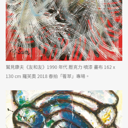
鷲見康夫《友和友》1990 年代 壓克力 噴漆 畫布 162 x
130 cm 羅芙奧 2018 春拍「薈萃」專場。