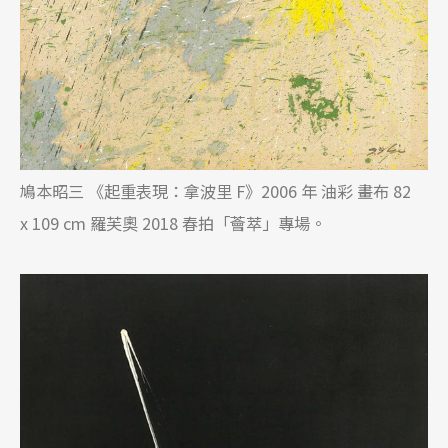
鳩本昭三 《起重表現：拿波里 F》2006 年 油彩 畫布 82
x 109 cm 羅芙奧 2018 春拍「薈萃」專場。