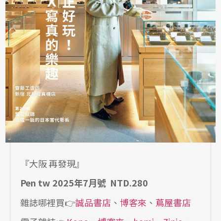
『大阪 再發現』
Pen tw 2025年7月號 NTD.280
雜誌哪裡買👉
誠品書店
、
博客來
、
蔦屋書店