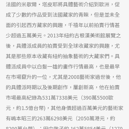
法國的米歇爾‧塔皮耶將具體藝術介紹到歐洲，促
成了少數的作品受到法國藏家的青睞，但是並未全
面的引起西方藏家的興趣，千禧年以前拍賣行情甚
少超過五萬美元。2013年紐約古根漢美術館展覽之
後，具體派成員的拍賣受到全球收藏家的興趣，尤
其是那些原本收藏有紐約抽象藝術的大藏家們。具
體派成員中以白髮一雄的畫作行情最高，也是最早
在市場竄升的一位，尤其是2008藝術家過世後，他
的具體派時期以及後期創作，屢創新高，他在拍賣
市場最高紀錄為531萬7338美元（390萬5500歐
元，約1.5億台幣)，其他身價超過百萬美元的藝術家
有嶋本昭三的263萬6298美元（2050萬港元，約
8200萬台幣）；田中敦子的 162萬5854美元（1270