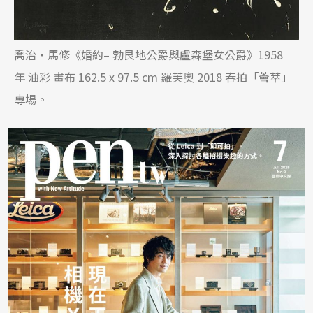
喬治・馬修《婚約– 勃艮地公爵與盧森堡女公爵》1958
年 油彩 畫布 162.5 x 97.5 cm 羅芙奧 2018 春拍「薈萃」
專場。