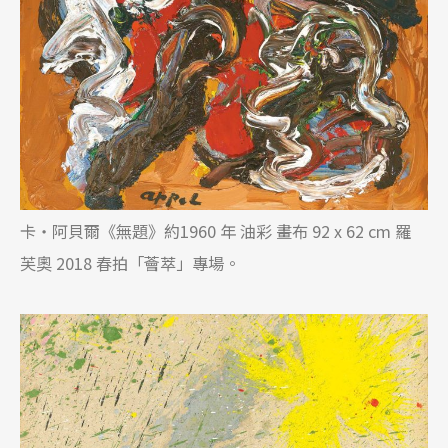
卡・阿貝爾《無題》約1960 年 油彩 畫布 92 x 62 cm 羅
芙奧 2018 春拍「薈萃」專場。