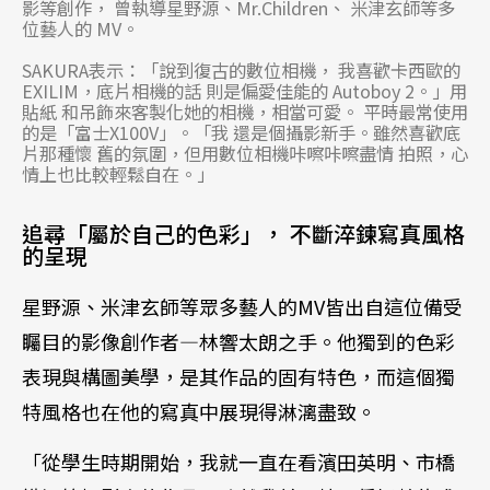
影等創作， 曾執導星野源、Mr.Children、 米津玄師等多
位藝人的 MV。
SAKURA表示：「說到復古的數位相機， 我喜歡卡西歐的
EXILIM，底片相機的話 則是偏愛佳能的 Autoboy 2。」用
貼紙 和吊飾來客製化她的相機，相當可愛。 平時最常使用
的是「富士X100V」。「我 還是個攝影新手。雖然喜歡底
片那種懷 舊的氛圍，但用數位相機咔嚓咔嚓盡情 拍照，心
情上也比較輕鬆自在。」
追尋「屬於自己的色彩」， 不斷淬鍊寫真風格
的呈現
星野源、米津玄師等眾多藝人的MV皆出自這位備受
矚目的影像創作者—林響太朗之手。他獨到的色彩
表現與構圖美學，是其作品的固有特色，而這個獨
特風格也在他的寫真中展現得淋漓盡致。
「從學生時期開始，我就一直在看濱田英明、市橋