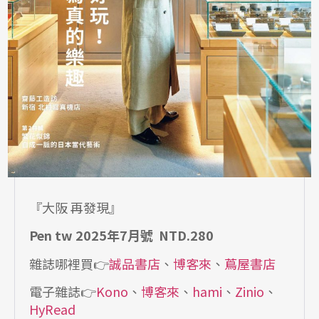
『大阪 再發現』
Pen tw 2025年7月號 NTD.280
雜誌哪裡買👉
誠品書店
、
博客來
、
蔦屋書店
電子雜誌👉
Kono
、
博客來
、
hami
、
Zinio
、
HyRead