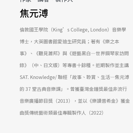
焦元溥
倫敦國王學院（King’s College, London）音樂學
博士，大英圖書館愛迪生研究員；著有《樂之本
事》、《聽見蕭邦》與《遊藝黑白―世界鋼琴家訪問
錄》（中、日文版）等專書十餘種。近期製作並主講
SAT. Knowledge/ 聯經「故事、聆賞、生活―焦元溥
的 37 堂古典音樂課」。曾獲臺灣金鐘獎最佳非流行
音樂廣播節目獎（2013），並以《樂讀普希金》獲金
曲獎傳統藝術類最佳專輯製作人（2022）