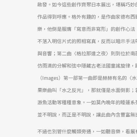
啟發。如今這些創作齊聚日本展出，堪稱巧妙
作品得到呼應。格外有趣的，是作曲家德布西
樂，他倒是服膺「寫意而非寫形」的創作心法。
不落入明信片式的照相寫真，反而以暗示手法
與音響；第二曲〈格拉那達之夜〉則到位於南
仿雨滴的分解和弦中隱藏古老法國童謠旋律，
（Images）第一部第一曲即是赫赫有名的〈水中反
果樂曲叫「水之反光」，那就僅是水面倒影；
游魚活動等種種意象。一如莫內晚年的睡蓮系
並不明說，而正是不明說，讓此曲內含豐富無
不過也別管什麼觸類旁通，一如聽音樂，看展