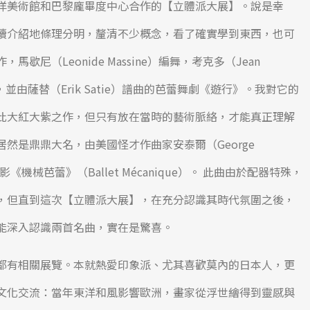
洋美術館和巴黎龐畢度中心合作的【立體派大展】。說是幸
續介紹地條理分明，釐清不少概念，看了確實學到東西，也可
尼（Leonide Massine）編舞，考克多（Jean
並由薩替（Erik Satie）譜曲的芭蕾舞劇《遊行》。我對它的
此大紅大紫之作，但只有放在當時的藝術脈絡，才能真正理解
然是鼎鼎大名，由美國怪才作曲家安泰爾（George
《機械芭蕾》（Ballet Mécanique）。 此曲由於配器特殊，
找到，但直到這次【立體派大展】，在充分認識其時代氛圍之後，
能深入認識兩首名曲，實在是驚喜。
都有相關展覽。本就熱愛印象派、尤其喜歡莫內的日本人，更
文化交流：當年東洋和風影響歐洲，畫家從浮世繪得到靈感與