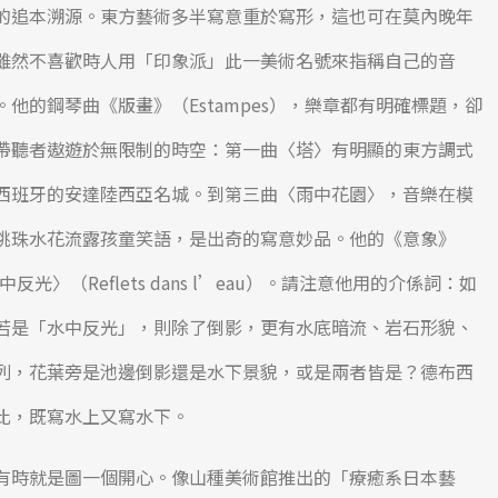
的追本溯源。東方藝術多半寫意重於寫形，這也可在莫內晚年
雖然不喜歡時人用「印象派」此一美術名號來指稱自己的音
他的鋼琴曲《版畫》（Estampes），樂章都有明確標題，卻
帶聽者遨遊於無限制的時空：第一曲〈塔〉有明顯的東方調式
西班牙的安達陸西亞名城。到第三曲〈雨中花園〉，音樂在模
跳珠水花流露孩童笑語，是出奇的寫意妙品。他的《意象》
光〉（Reflets dans l’eau）。請注意他用的介係詞：如
若是「水中反光」，則除了倒影，更有水底暗流、岩石形貌、
列，花葉旁是池邊倒影還是水下景貌，或是兩者皆是？德布西
比，既寫水上又寫水下。
有時就是圖一個開心。像山種美術館推出的「療癒系日本藝