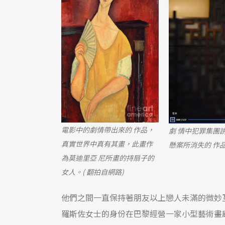
電影中的劇情帶出來的 作品，
劇 情中犯罪集團
真實世界中真有其畫，此畫作
懸案所消失的 作品
為莫迪里亞 尼所畫的持扇子的
女人。( 翻拍自網路)
他們之間一直保持著朋友以上戀人未滿的微妙
羅斯佐女士的身份在巴黎經營一家小型藝術畫廊。