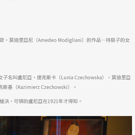
莫迪里亞尼（Amedeo Modigliani）的作品—持扇子的女
叫盧尼亞・捷克斯卡（Lunia Czechowska），莫迪里亞
azimierz Czechowski）。
槍決，可憐的盧尼亞在1921年才得知。