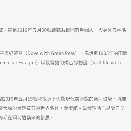
，直到2010年五月20號被竊賊撬開窗戶闖入，與另外五幅名
豆（Dove with Green Peas）、馬諦斯1905年的田園
ear Estaque）以及雷捷的燭台靜物畫（Still life with
2010年五月19號深夜拆下巴黎現代美術館的窗戶玻璃、撬開
樣大膽的偷走這五幅世界名作。美術館人員發現時已是隔日早
條都在關切這竊案的發展。