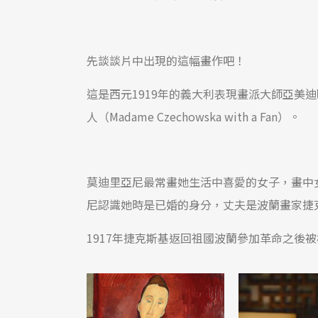
先談談片中出現的這幅畫作吧！
這是西元1919年的義大利表現畫派大師亞美迪歐・
人（Madame Czechowska with a Fan）。
莫迪里亞尼最常畫她生活中喜愛的女子，畫中女子名
尼認識她時是已婚的身分，丈夫是波蘭畫家捷克斯基（K
1917年捷克斯基返回祖國波蘭參加革命之後被