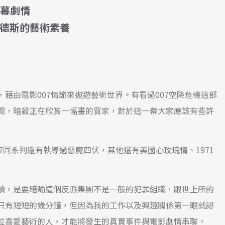
一幕劇情
德斯的藝術素養
藉由電影007情節來遨遊藝術世界。有看過007空降危機這部
間，暗殺正在欣賞一幅畫的買家，對於這一幕大家應該有些許
）007同系列還有執導過惡魔四伏，其他還有美國心玫瑰情、1971
讀，是要暗喻這個反派集團不是一般的犯罪組職，跟世上所的
只有短短的幾分鐘，但因為我的工作以及興趣關係第一眼就認
位喜愛藝術的人，才能將發生的真實事件與電影劇情串聯。