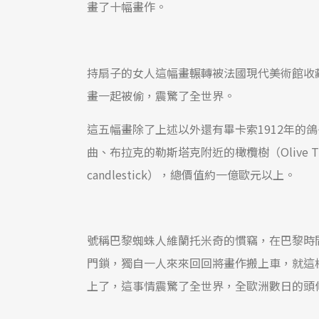
畫了十幅畫作。
持扇子的女人這幅畫輾轉被法國現代美術館收藏
畫一起被偷，震驚了全世界。
這五幅畫除了上述以外還有畢卡索1912年的鴿子與綠豌
曲、布拉克的勒斯塔克附近的橄欖樹（Olive Tree n
candlestick），總價值約一億歐元以上。
號稱巴黎蜘蛛人維蘭托米奇的慣竊，在巴黎時間
門鎖，獨自一人來來回回將畫作搬上車，就這
上了，這事情震驚了全世界，全歐洲數日的頭