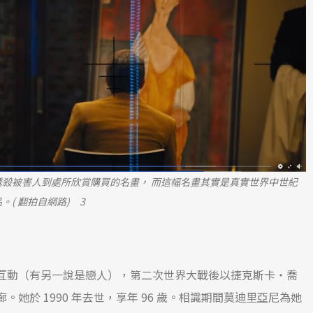
誘殺被害人到處所欣賞購買的名畫， 而這幅名畫其實是真實世界中世紀
。( 翻拍自網路) 3
互動（有另一說是戀人），第二次世界大戰後以捷克斯卡・喬
她於 1990 年去世，享年 96 歲。相識期間莫迪里亞尼為她