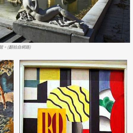
。(翻拍自網路)