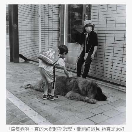
「這隻狗啊，真的大得超乎常理。能剛好遇見 牠真是太好