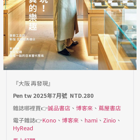
『大阪 再發現』
Pen tw 2025年7月號 NTD.280
雜誌哪裡買👉
誠品書店
、
博客來
、
蔦屋書店
電子雜誌👉
Kono
、
博客來
、
hami
、
Zinio
、
HyRead