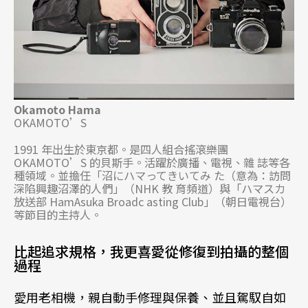
Okamoto Hama
OKAMOTO’S
1991 年出生於東京都。是四人組合搖滾樂團
OKAMOTO’S 的貝斯手。活躍於廣播、電視、雜 誌等各
種領域。並擔任「沼にハマってきいてみ た（意為：訪問
深陷興趣沼澤的人們」（NHK 教 育頻道）與「ハマスカ
放送部 HamAsuka Broadc asting Club」（朝日電視台）
等節目的主持人。
比起追求規格，我更喜愛從修復到拍攝的整個
過程
愛用老相機，親自動手修理與保養、並且駕馭自如