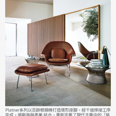
Platner系列以百餘根鋼棒打造環形座腳，經千道焊接工序
完成，將剛強與柔美 結合，重新定義了現代主義中的「裝