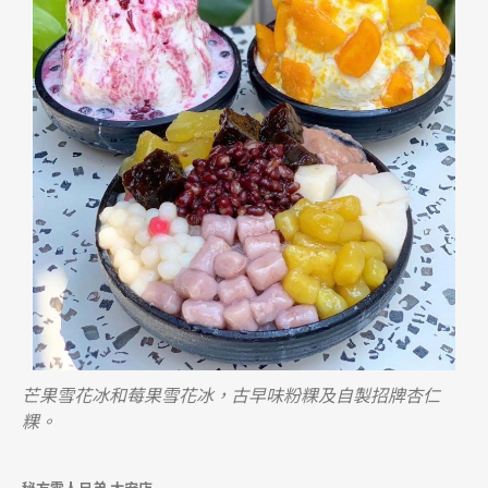
芒果雪花冰和莓果雪花冰，
古早味粉粿及自製招牌杏
仁
粿。
秘方雪人兄弟 大安店