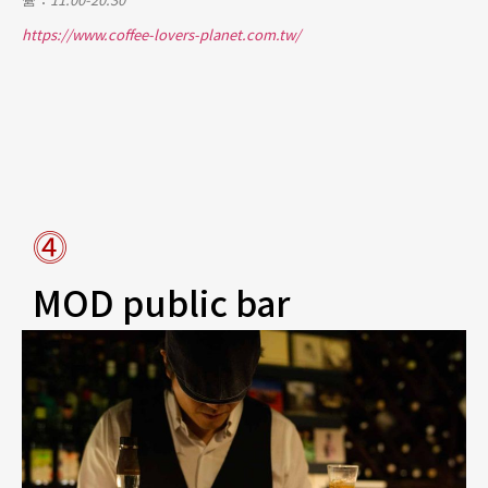
https://www.
coffee-lovers-planet.
com.tw/
⓸
MOD public bar