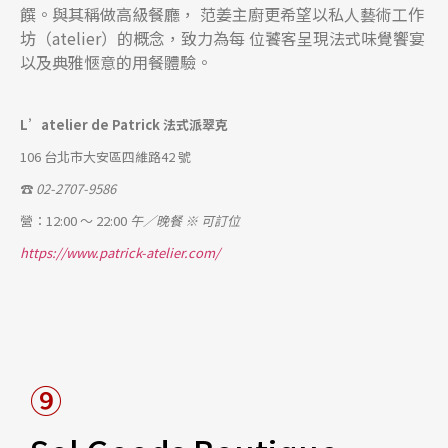
饌。與其稱做高級餐廳， 范姜主廚更希望以私人藝術工作
坊（atelier）的概念，致力為每 位饕客呈現法式味覺饗宴
以及典雅愜意的用餐體驗。
L’atelier de Patrick 法式派翠克
106 台北市大安區四維路42 號
☎
02-2707-9586
營：12:00 ～ 22:00
午／晚餐
※ 可訂位
https://www.patrick-atelier.com/
⑨