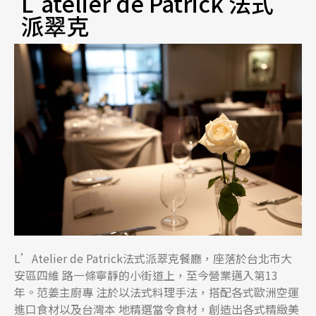
L'atelier de Patrick 法式
派翠克
L’Atelier de Patrick法式派翠克餐廳，座落於台北市大
安區四維 路一條寧靜的小街道上，至今營業邁入第13
年。范姜主廚專 注於以法式料理手法，搭配各式歐洲空運
進口食材以及台灣本 地精選當令食材，創造出各式精緻美