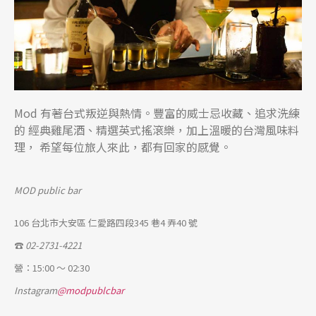
Mod 有著台式叛逆與熱情。豐富的威士忌收藏、追求洗練
的 經典雞尾酒、精選英式搖滾樂，加上溫暖的台灣風味料
理， 希望每位旅人來此，都有回家的感覺。
MOD public bar
106 台北市大安區 仁愛路四段345 巷4 弄40 號
☎
02-2731-4221
營：15:00 ～ 02:30
Instagram
@modpublcbar