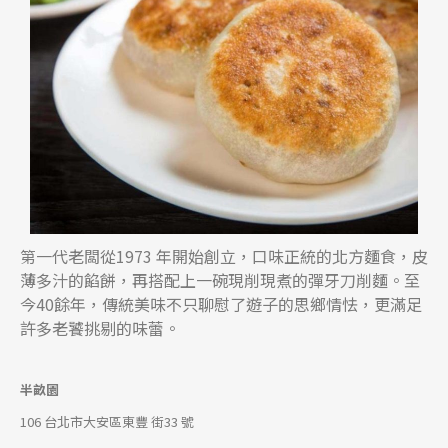
第一代老闆從1973 年開始創立，口味正統的北方麵食，皮
薄多汁的餡餅，再搭配上一碗現削現煮的彈牙刀削麵。至
今40餘年，傳統美味不只聊慰了遊子的思鄉情怯，更滿足
許多老饕挑剔的味蕾。
半畝園
106 台北市大安區東豐 街33 號