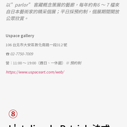
以”parlor” 窖藏概念策展的藝廊，每年約有6 ～ 7 檔來
自日本
藝術家的精采個展；平日採預約制，個展期間開放
公眾欣賞。
Uspace gallery
106 台北市大安區敦化南路一段312 號
☎
02-7750-7009
營：11:00 ～ 19:00（週日、一休館）
※ 預約制
https://www.uspaceart.com/web/
⑧