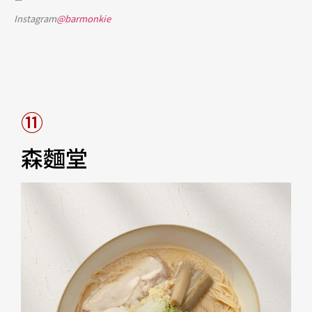
Instagram
@barmonkie
⑪
森麵堂