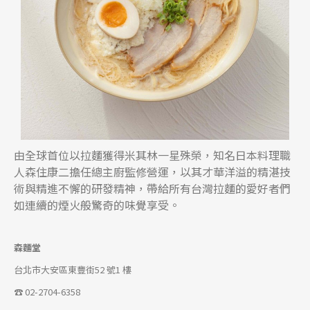
由全球首位以拉麵獲得米其林一星殊榮，知名日本料理職
人森住康二擔任總主廚監修營運，以其才華洋溢的精湛技
術與精進不懈的研發精神，帶給所有台灣拉麵的愛好者們
如連續的煙火般驚奇的味覺享受。
森麵堂
台北市大安區東豐街52 號1 樓
☎ 02-2704-6358