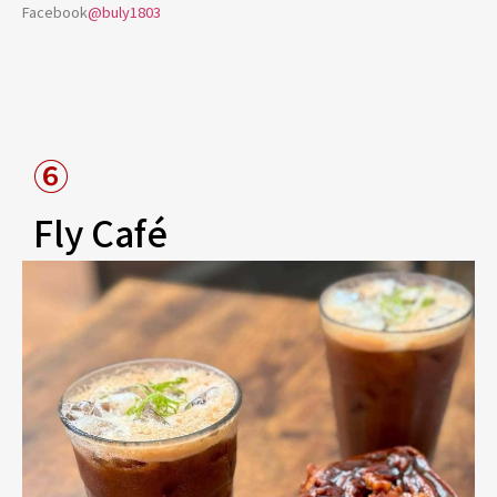
Facebook
@buly1803
⑥
Fly Café