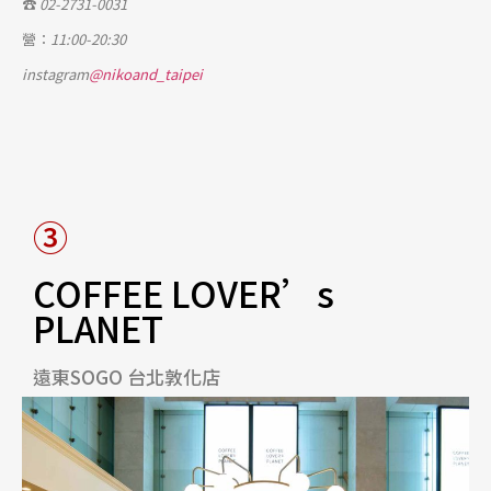
☎
02-2731-0031
營：
11:00-20:30
instagram
@nikoand_taipei
③
COFFEE LOVER’s
PLANET
遠東SOGO 台北敦化店