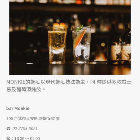
MONKIE的調酒以現代調酒技法為主，同 時提供多款威士
忌及葡萄酒純飲。
bar Monkie
106 台北市大安區東豐街67 號
☎
02-2708-0021
營：18:00 ～ 01:00