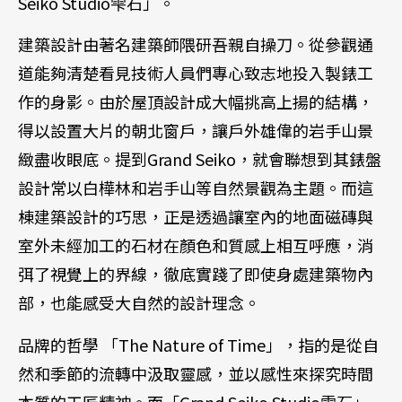
Seiko Studio雫石」。
建築設計由著名建築師隈研吾親自操刀。從參觀通
道能夠清楚看見技術人員們專心致志地投入製錶工
作的身影。由於屋頂設計成大幅挑高上揚的結構，
得以設置大片的朝北窗戶，讓戶外雄偉的岩手山景
緻盡收眼底。提到Grand Seiko，就會聯想到其錶盤
設計常以白樺林和岩手山等自然景觀為主題。而這
棟建築設計的巧思，正是透過讓室內的地面磁磚與
室外未經加工的石材在顏色和質感上相互呼應，消
弭了視覺上的界線，徹底實踐了即使身處建築物內
部，也能感受大自然的設計理念。
品牌的哲學 「The Nature of Time」，指的是從自
然和季節的流轉中汲取靈感，並以感性來探究時間
本質的工匠精神。而「Grand Seiko Studio雫石」