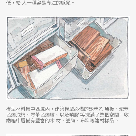
低，給 人一種容易專注的感覺。
模型材料集中區域內，建築模型必備的聚苯乙 烯板、聚苯
乙烯泡棉、聚苯乙烯膠、以及噴膠 等擺滿了整個空間。收
納箱中還備有豐富的木 材、瓷磚、布料等建材樣品。