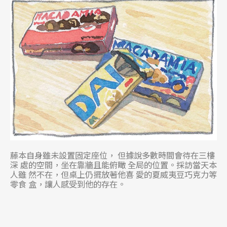
藤本自身雖未設置固定座位， 但據說多數時間會待在三樓
深 處的空間，坐在靠牆且能俯瞰 全局的位置。採訪當天本
人雖 然不在，但桌上仍擺放著他喜 愛的夏威夷豆巧克力等
零食 盒，讓人感受到他的存在。