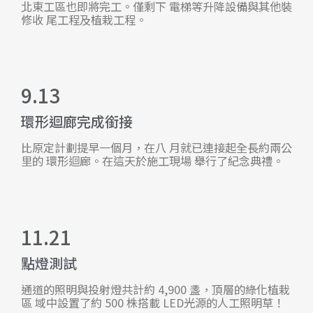
北東工區也即將完工。僅剩下 電梯等升降設備與其他裝
修收 尾工程及植栽工程。
9.13
環形迴廊完成銜接
比原定計劃提早一個月，在八 月就已連接起全長約兩公
里的 環形迴廊。在這天於施工現場 舉行了紀念典禮。
11.21
點燈測試
通道的照明與投射燈共計約 4,900 盞，頂層的綠化植栽
區 域中設置了約 500 株搭載 LED光源的人工照明草！