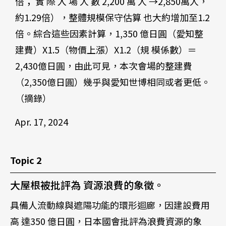
倍； 實 際 入 場 人 數 2,200 萬 人 →2,850萬人，
約1.29倍），整體規模保守估算 也大約增加至1.2
倍。綜合這些因素計算，1,350 億日圓（愛知整
建費）X1.5（物價上漲）X1.2（規 模係數）＝
2,430億日圓，由此可見，本次會場的整建費
（2,350億日圓）幾乎與愛知世博相同或者更低。
（摘錄）
Apr. 17, 2024
Topic 2
大屋根被批評為 資源浪費的象徵。
具備人流動線與遮陽功能的環形迴廊，因建設費用
高 達350 億日圓，日本國會批評為浪費資源的象