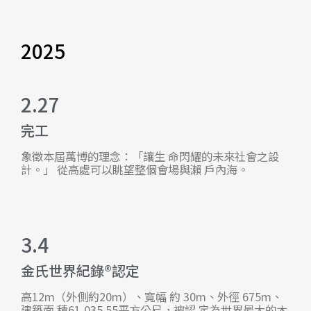
2025
2.27
完工
象徵本屆萬博的理念：「讓生 命閃耀的未來社會之設
計。」 從高處可以眺望整個會場與瀨 戶內海。
3.4
金氏世界紀錄®認定
高12m（外側約20m）、寬幅 約 30m、外徑 675m、
建築面 積61,035.55平方公尺，被認 定為世界最大的木