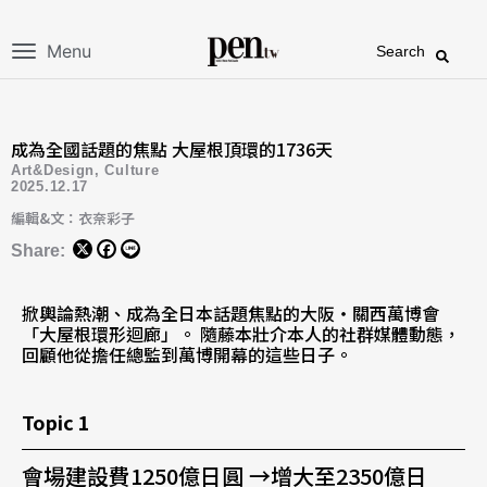
Menu
Search
成為全國話題的焦點 大屋根頂環的1736天
Art&Design
,
Culture
2025.12.17
編輯&文：衣奈彩子
Share:
掀輿論熱潮、成為全日本話題焦點的大阪・關西萬博會
「大屋根環形迴廊」。 隨藤本壯介本人的社群媒體動態，
回顧他從擔任總監到萬博開幕的這些日子。
Topic 1
會場建設費1250億日圓 →增大至2350億日