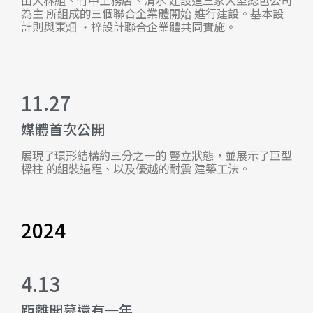
由大林組、竹中工務店、清水 建設這三家大型總包公司
為主 所組成的三個聯合企業體開始 進行建設。基本設
計則與東畑 ・梓設計聯合企業體共同實施。
11.27
媒體首次公開
展現了環形結構約三分之一的 豎立狀態，並展示了巨型
樑柱 的組裝過程、以及優越的耐震 建築工法。
2024
4.13
距離開幕還有一年