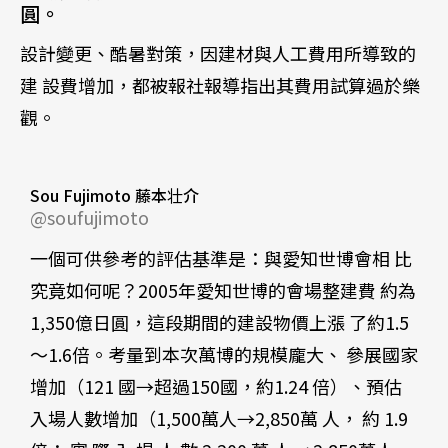
圓。
設計變更、酷暑對策，因建材與人工費用所導致的
建 設費增加，都被報社報導指出其費用試算過於樂
觀。
Sou Fujimoto 藤本壮介
@soufujimoto
一個可供參考的評估基準是：與愛知世博會相 比
究竟如何呢？2005年愛知世博的會場整建費 約為
1,350億日圓，這段期間的建設物價上漲 了約1.5
～1.6倍。考量到本次萬博的規模龐大、 參展國家
增加（121 國→超過150國，約1.24 倍）、預估
入場人數增加（1,500萬人→2,850萬 人， 約 1.9