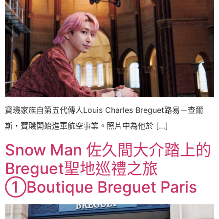
寶璣家族自第五代傳人Louis Charles Breguet路易－查爾
斯・寶璣開始進軍航空事業。照片中為他於 […]
Snow Man 佐久間大介踏上的
Breguet聖地巡禮之旅
①Boutique Breguet Paris