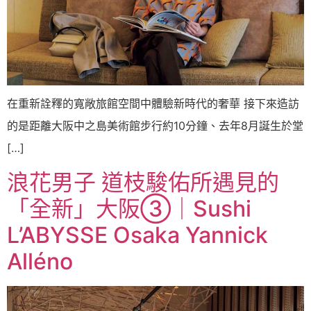
在重新詮釋的寬敞旅館空間中體驗新時代的奢華 接下來造訪
的是距離大阪中之島美術館步行約10分鐘、去年8月誕生於堂
[…]
浪花男子 道枝駿佑所遇見的
「全新」大阪③｜Sushi
L’ABYSSE Osaka Yannick
Alléno