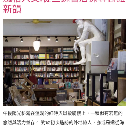
新韻
午後陽光斜灑在濕潤的紅磚與斑駁騎樓上，一種似有若無的
悠然與活力並存。 對於初次造訪的外地旅人，亦或是遠從海