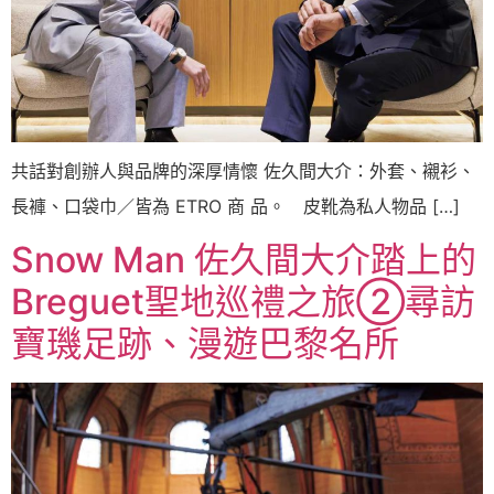
共話對創辦人與品牌的深厚情懷 佐久間大介：外套、襯衫、
長褲、口袋巾／皆為 ETRO 商 品。 皮靴為私人物品 […]
Snow Man 佐久間大介踏上的
Breguet聖地巡禮之旅②尋訪
寶璣足跡、漫遊巴黎名所