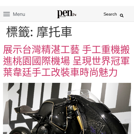
Menu
Search
標籤:
摩托車
展示台灣精湛工藝 手工重機搬
進桃園國際機場 呈現世界冠軍
葉韋廷手工改裝車時尚魅力