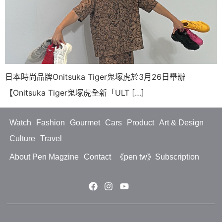
日本時尚品牌Onitsuka Tiger鬼塚虎於3月26日舉辦
【Onitsuka Tiger鬼塚虎全新「ULT […]
Watch
Fashion
Gourmet
Cars
Product
Art & Design
Culture
Travel
About Pen Magzine
Contact
《pen tw》Subscription