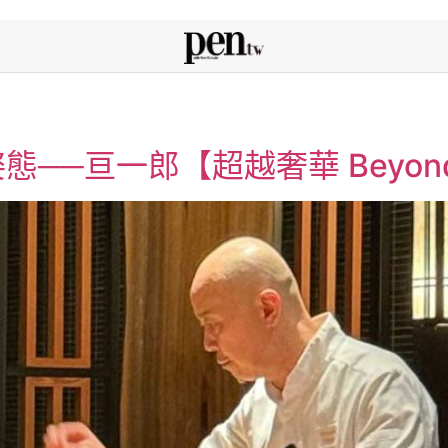
─亘一郎【超越奢華 Beyond L