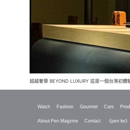
超越奢華 BEYOND LUXURY 這是一個台灣
Watch
Fashion
Gourmet
Cars
Prod
About Pen Magzine
Contact
《pen tw》S