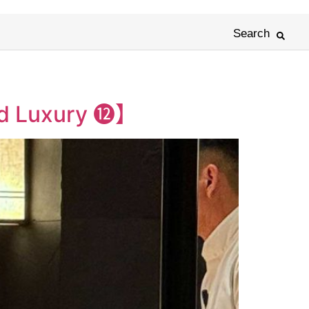
Search
uxury ⓬】