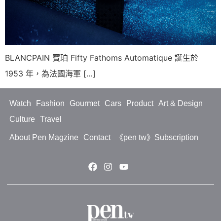
BLANCPAIN 寶珀 Fifty Fathoms Automatique 誕生於
1953 年，為法國海軍 […]
Watch
Fashion
Gourmet
Cars
Product
Art & Design
Culture
Travel
About Pen Magzine
Contact
《pen tw》Subscription