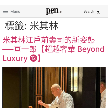
Menu
Search
標籤:
米其林
米其林江戶前壽司的新姿態
──亘一郎【超越奢華 Beyond
Luxury ⓬】