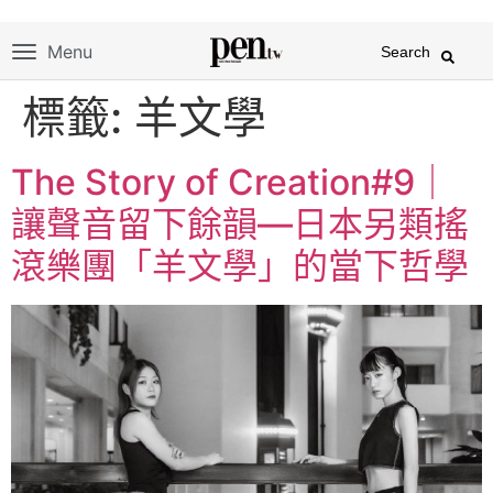
Menu
Search
標籤:
羊文學
The Story of Creation#9｜
讓聲音留下餘韻—日本另類搖
滾樂團「羊文學」的當下哲學