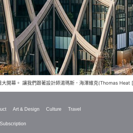
。 讓我們跟著設計師湯瑪斯．海澤維克(Thomas Heat [
uct
Art & Design
Culture
Travel
ubscription