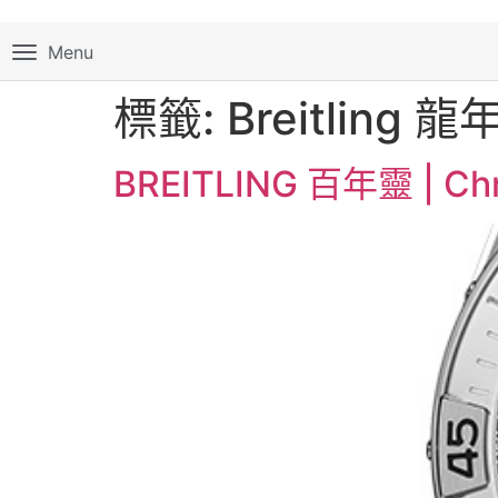
Menu
標籤:
Breitling
BREITLING 百年靈 |