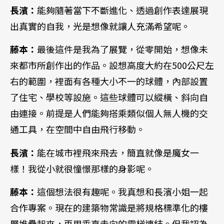
長濱：
能夠隨著當下不斷進化、透過創作表達展現
出真實的自我，光是想像就讓人充滿希望呢。
藤本：
最後這件是我為了展覽，從零開始，想像未
來都市所創作出的作品。設想高度大約在500公尺左
右的範圍，裡面有各種大小不一的球體，內部設置
了住宅、學校等設施。這些球體可以縱橫、斜向自
由連接。前提是人們能夠搭乘類似個人無人機的交
通工具，在空間中自由飛行移動。
長濱：
能在城市裡飛來飛去，簡直就像是魔女一
樣！我從小就很憧憬那樣的身影呢。
藤本：
這個想法很有趣呢。我真想和長濱小姐一起
合作專案。現在的建築物常識是將規格標準化的樓
層堆疊起來，再用垂直走向的電梯連結。但我認為