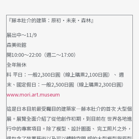
『藤本壯介的建築：原初・未来・森林』
展出中～11/9
森美術館
開10:00～22:00（週二～17:00）
全年無休
料 平日：一般2,300日圓（線上購票2,100日圓）、 週
末、國定假日：一般2,500日圓（線上購票2,300日圓）
www.mori.art.museum
這是日本目前最受矚目的建築家—藤本壯介的首次 大型個
展。展覽全面介紹了從他創作初期，到目前在 世界各地進
行中的專案項目。除了模型、設計圖面、 完工照片之外，
還包含了裝置藝術以及可以體驗空間 感的大型模型與原型