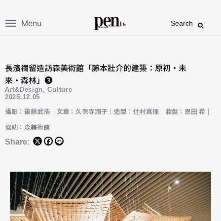
Menu
Search
長濱禰留造訪森美術館「藤本壯介的建築：原初・未
來・森林」❸
Art&Design
,
Culture
2025.12.05
攝影：後藤武浩｜文章：久保寺潤子｜造型：辻村真理｜妝髮：恩田 希｜
協助：森美術館
Share: