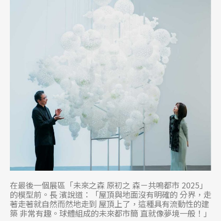
在最後一個展區「未來之森 原初之 森－共鳴都市 2025」
的模型前。長 濱說道：「屋頂與地面沒有明確的 分界，走
著走著就自然而然地走到 屋頂上了，這種具有流動性的建
築 非常有趣。球體組成的未來都市簡 直就像夢境一般！」