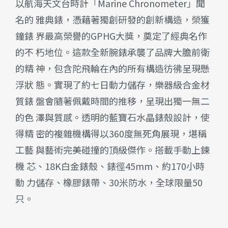
以航海天文台時計「Marine Chronometer」聞
名的 雅典錶，憑藉著獨創研發的創新構造，榮獲
鐘錶 界最高榮譽的GPHG大獎，奠定了經典名作
的不 朽地位。這款全新腕錶承襲了品牌大膽前衛
的精 神，包含陀飛輪在內的所有構造彷彿呈現懸
浮狀 態。實現了約七日動力儲存，樂器級合金材
質錶 盤會隨著佩戴時間的推移，呈現出獨一無二
的色 澤與質感。透明的藍寶石水晶錶殼設計，使
得精 密的複雜機構得以360度無死角展現，堪稱
工藝 與藝術完美碰撞的頂級傑作。搭載手動上鍊
機 芯、18K白金錶殼、錶徑45mm、約170小時
動 力儲存、橡膠錶帶、30米防水，全球限量50
只。