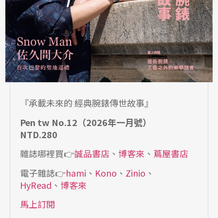
『承載未來的 經典腕錶傳世故事』
Pen tw No.12（2026年一月號）
NTD.280
雜誌哪裡買👉
誠品書店
、
博客來
、
蔦屋書店
電子雜誌👉
hami
、
Kono
、
Zinio
、
HyRead
、
博客來
馬上訂閱