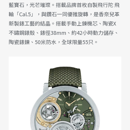
藍寶石，光芒璀璨。搭載品牌首枚自製飛行陀 飛
輪「Cal.5」，與鑽石一同優雅旋轉，是香奈兒革
新製錶工藝的結晶。搭載手動上鍊機芯、陶瓷X
不鏽鋼錶殼、錶徑38mm、約42小時動力儲存、
陶瓷錶鍊、50米防水，全球限量55只。