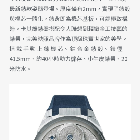
最新錶款姿態登場。厚度僅有2mm，實現了錶殼
與機芯一體化，錶背即為機芯基板，可謂極致構
造。卡其綠錶盤搭配令人聯想到精緻金工技藝的
錶帶，完美映照品牌作為頂級珠寶世家的美學。
搭 載 手 動 上 鍊 機 芯、 鈷 合 金 錶 殼、 錶 徑
41.5mm、約40小時動力儲存、小牛皮錶帶、20
米防水。