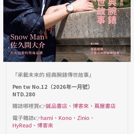
『承載未來的 經典腕錶傳世故事』
Pen tw No.12（2026年一月號）
NTD.280
雜誌哪裡買👉
誠品書店
、
博客來
、
蔦屋書店
電子雜誌👉
hami
、
Kono
、
Zinio
、
HyRead
、
博客來