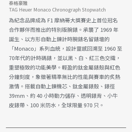
泰格豪雅
TAG Heuer Monaco Chronograph Stopwatch
為紀念品牌成為 F1 摩納哥大獎賽史上首位冠名
合作夥伴而推出的特別版腕錶。承襲了 1969 年
誕生、以方形自動上鍊計時腕錶名留錶壇的
「Monaco」系列血統，設計靈感回溯至 1960 至
70年代的計時碼錶，並以黑、白、紅三色交織，
重塑極致的功能美學。輕盈的鈦金屬錶殼與紅色
分鐘刻度，象徵著精準無比的性能與賽車的炙熱
激情。搭載自動上鍊機芯、鈦金屬錶殼、錶徑
39mm、約 40 小時動力儲存、透明錶背、小牛
皮錶帶、100 米防水，全球限量 970 只。