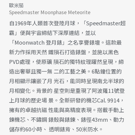
歐米茄
Speedmaster Moonphase Meteorite
自1969年人類首次登陸月球，「Speedmaster超
霸」便與宇宙締結下深厚連結，並以
「Moonwatch 登月錶」之名享譽錶壇。這款最
新力作採用天然 鐵隕石打造錶盤，並施以黑色
PVD處理，使原礦 隕石的獨特紋理躍然呈現，締
造出奢華且獨一無 二的工藝之美。6點鐘位置的
月相顯示鑲嵌了月 光石，能同時呈現南北半球的
月相變化。背景的 星空則是重現了阿波羅11號登
上月球的歷史場 景。全新研發的機芯Cal. 9914，
擁有的卓越抗磁 性能與高精度表現。搭載手動上
鍊機芯、不鏽鋼 錶殼與錶鍊、錶徑43mm、動力
儲存約60小時、 透明錶背、50米防水。