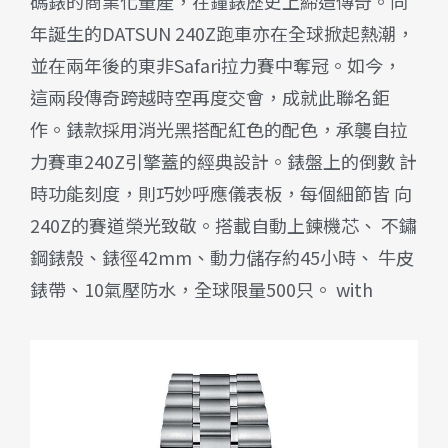
碼錶的商業化量產，在鐘錶歷史上締造傳奇。同
年誕生的DATSUN 240Z跑車亦在全球掀起熱潮，
並在兩年後的東非Safari拉力賽中奪冠。如今，
這兩段傳奇跨越時空再度交會，成就此聯名鉅
作。錶款採用消光黑搭配紅色的配色，承襲自拉
力賽車240Z引擎蓋的經典設計。錶盤上的倒數 計
時功能刻度，則巧妙呼應儀表板，每個細節皆 向
240Z的賽道榮光致敬。搭載自動上鍊機芯、 不鏽
鋼錶殼、錶徑42mm、動力儲存約45小時、 牛皮
錶帶、10氣壓防水，全球限量500只。 with