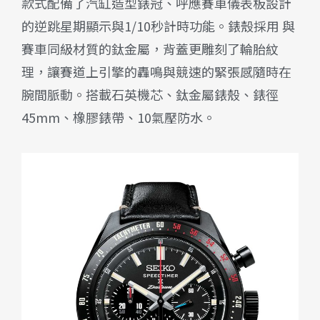
款式配備了汽缸造型錶冠、呼應賽車儀表板設計
的逆跳星期顯示與1/10秒計時功能。錶殼採用 與
賽車同級材質的鈦金屬，背蓋更雕刻了輪胎紋
理，讓賽道上引擎的轟鳴與競速的緊張感隨時在
腕間脈動。搭載石英機芯、鈦金屬錶殼、錶徑
45mm、橡膠錶帶、10氣壓防水。