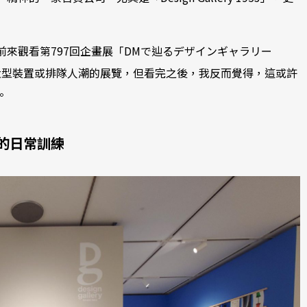
來觀看第797回企畫展「DMで辿るデザインギャラリー
家、大型裝置或排隊人潮的展覽，但看完之後，我反而覺得，這或許
。
的日常訓練