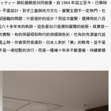
ザインコミッティー 與松屋銀座共同營運，自 1964 年設立至今，已舉辦
、平面設計，到手工藝與地方文化，展覽主題不一定熱門，也
卻困難的問題：什麼是好的設計？而這次展覽，選擇用近八百
顧這六十多年來的軌跡。這些看似只是通知展覽的紙張，其實是一
的實驗、有的保留昭和時代的排版與色彩，也有的充滿當代設
牆面上時，你會突然意識到，日本人對於「美」的教育，並不是
不是一場短暫的流行，而是一種幾十年來不斷重複、持續累積