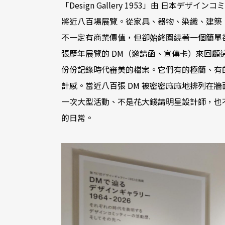
「Design Gallery 1953」由 日本デ
將近八百場展覽。從家具、器物、染織、建築
不一定有商業價值，但卻始終圍繞著一個簡單
張歷年展覽的 DM（邀請函、宣傳卡）來回
份份記錄時代審美的檔案。它們有的極簡、有
計感。當近八百張 DM 被密密麻麻地排列在
一次大型活動、不是花大錢請明星設計師，也
的日常。