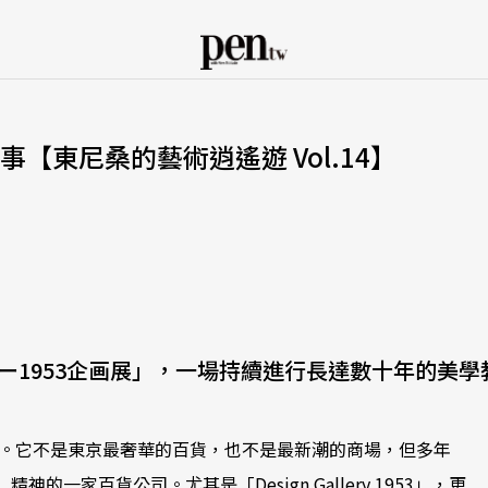
【東尼桑的藝術逍遙遊 Vol.14】
ー1953企画展」，一場持續進行長達數十年的美學
座。它不是東京最奢華的百貨，也不是最新潮的商場，但多年
一家百貨公司。尤其是「Design Gallery 1953」，更