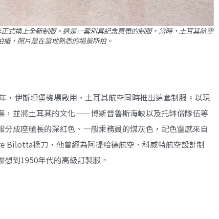
同年正式換上全新制服。這是一套別具紀念意義的制服，當時，土耳其航空
dge拍攝，照片是在當地熟悉的場景所拍。
8年，伊斯坦堡機場啟用，土耳其航空同時推出這套制服。以現
案，並將土耳其的文化——博斯普魯斯海峽以及托缽僧隊伍等
服分成座艙長的深紅色、一般乘務員的煤灰色，配色靈感來自
e Bilotta操刀，他曾經為阿提哈德航空、科威特航空設計制
想到1950年代的高級訂製服。