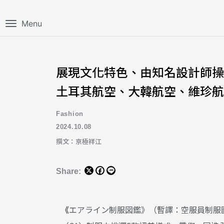
Menu
展現文化特色、由知名設計師操刀
土耳其航空、大韓航空、維珍航
Fashion
2024.10.08
撰文：京極祥江
Share:
《
エアライン制服図鑑》（暫譯：空服員制服圖