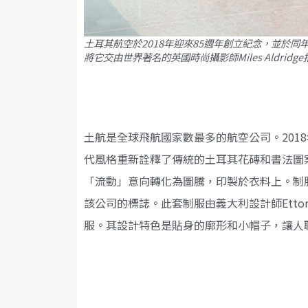
土耳其航空於2018年迎來85週年創立紀念，並於
將它交由世界著名的英國時尚攝影師Miles Aldri
土航是全球飛航國家數最多的航空公司。201
代風格重新詮釋了傳統的土耳其花磚和書法圖
「流動」意向轉化為圖騰，印製於衣料上。制
該公司的標誌。此套制服由義大利設計師Ettor
服。其設計特色是貼身的廓形和小帽子，讓人聯