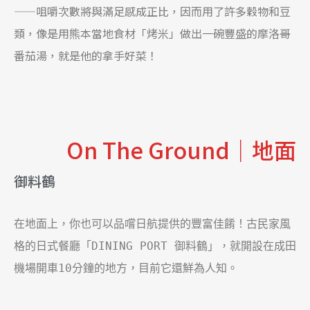
——咀嚼次數將與滿足感成正比，因而用了許多穀物和豆
類，像是用熊本當地食材「烤米」做出一碗豐盛的摩洛哥
番茄湯，就是他的拿手好菜！
On The Ground｜地面
御料鶴
在地面上，你也可以品嚐日航提供的豐富佳餚！古民家風
格的日式餐廳「
DINING PORT 
御料鶴」，就開設在成田
機場開車
10
分鐘的地方，目前它還鮮為人知。