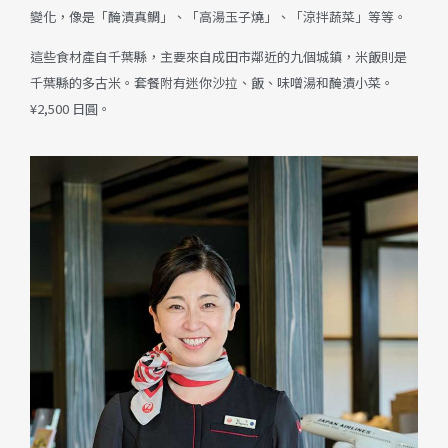
變化，像是「醃漬真鯛」、「高湯玉子燒」、「涼拌蔬菜」等等。
這些食材產自千葉縣，主要來自成田市鄰近的九個城鎮，米飯則是
千葉縣的多古米。套餐附有迷你沙拉、飯、味噌湯和醃漬小菜。
¥2,500 日圓。