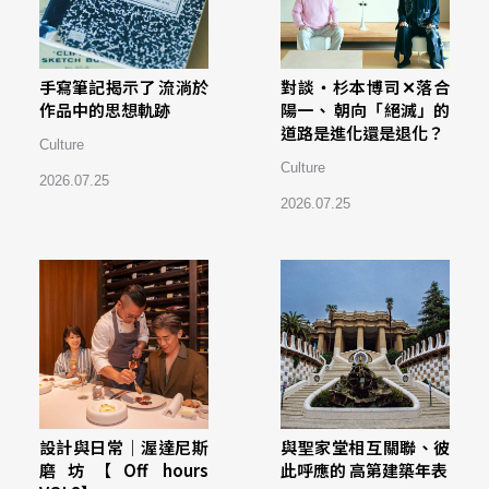
手寫筆記揭示了 流淌於
對談・杉本博司✕落合
作品中的思想軌跡
陽一、 朝向「絕滅」的
道路是進化還是退化？
Culture
Culture
2026.07.25
2026.07.25
設計與日常｜渥達尼斯
與聖家堂相互關聯、彼
磨坊【Off hours
此呼應的 高第建築年表