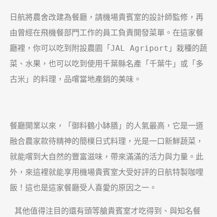
日航將農舍改建為餐廳，請機場貴賓室的設計師監修，再
由曾經在飛機餐部門工作的員工負責開發菜單。在這家餐
廳裡，你可以吃到附設農園「
JAL Agriport
」栽種的蔬
菜、水果，也可以吃到使用千葉縣名產「千葉牛」或「多
古米」的料理，品嚐當地產銷的美味。
餐廳開業以來，「御料鶴小缽膳」的人氣最高，它是一道
融合農家款待精神的簡樸日式料理，光是一口新鮮蔬菜，
就能嚐到大自然的豐富滋味，帶來滿滿的活力與力量。此
外，來這裡就能享用機場貴賓室大受好評的日航特製咖哩
飯！這也是這家餐廳受人喜愛的原因之一。
其他值得注目的還有頭等艙貴賓室才吃得到、與知名餐