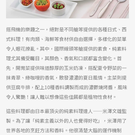
搭飛機的樂趣之一，絕對是不同艙等提供的各種日式、西
式料理！有肉類、海鮮等食材供自由選擇，多樣化的菜單
令人眼花撩亂。其中，國際線頭等艙提供的素食・純素料
理尤其備受矚目，其顏色、香氣和口感都富含變化。首
先，開胃菜提供味道醇厚的玉米奶凍，搭配夏令野菜的一
抹青翠、綠咖哩的香氣，散發濃濃的夏日風情。主菜則提
供豆腐牛排，配上10種香料調製而成的濃鬱燒烤醬，風味
令人驚艷！讓人難以想像這些佳餚都是植物性食材。
這些料理都由日本最頂尖的純素料理達人——米澤文雄監
製。為了讓「純素主義以外的人也覺得好吃」，米澤用了
世界各地的烹飪方法和香料。他很清楚大腦的運作機制