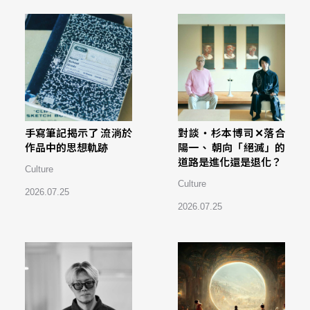
手寫筆記揭示了 流淌於
對談・杉本博司✕落合
作品中的思想軌跡
陽一、 朝向「絕滅」的
道路是進化還是退化？
Culture
Culture
2026.07.25
2026.07.25