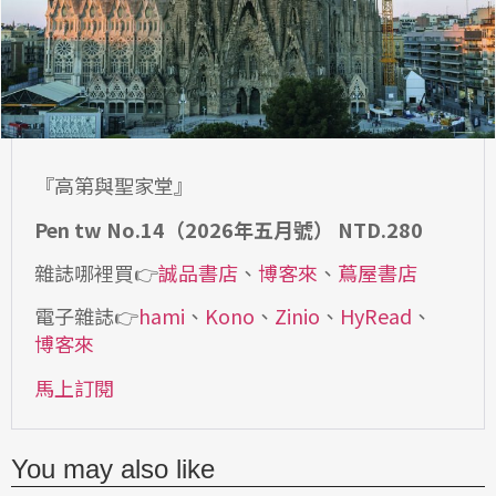
『高第與聖家堂』
Pen tw No.14（2026年五月號） NTD.280
雜誌哪裡買👉
誠品書店
、
博客來
、
蔦屋書店
電子雜誌👉
hami
、
Kono
、
Zinio
、
HyRead
、
博客來
馬上訂閱
You may also like