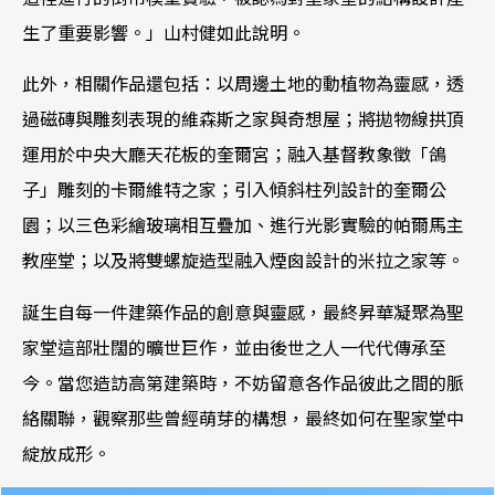
生了重要影響。」山村健如此說明。
此外，相關作品還包括：以周邊土地的動植物為靈感，透
過磁磚與雕刻表現的維森斯之家與奇想屋；將拋物線拱頂
運用於中央大廳天花板的奎爾宮；融入基督教象徵「鴿
子」雕刻的卡爾維特之家；引入傾斜柱列設計的奎爾公
園；以三色彩繪玻璃相互疊加、進行光影實驗的帕爾馬主
教座堂；以及將雙螺旋造型融入煙囪設計的米拉之家等。
誕生自每一件建築作品的創意與靈感，最終昇華凝聚為聖
家堂這部壯闊的曠世巨作，並由後世之人一代代傳承至
今。當您造訪高第建築時，不妨留意各作品彼此之間的脈
絡關聯，觀察那些曾經萌芽的構想，最終如何在聖家堂中
綻放成形。