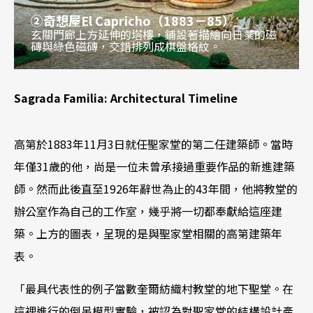
②奇想屋El Capricho（1883－85）
玄關門廊上方延伸的塔樓，鋪設著描繪向日葵的磁
磚與綠色磁磚，交錯排列成棋盤格紋。
Sagrada Familia: Architectural Timeline
高第於1883年11月3日就任聖家堂的第二任建築師。當時
年僅31歲的他，尚是一位未曾承接過重要作品的新進建築
師。然而此後直至1926年辭世為止的43年間，他將教堂的
辦公室作為自己的工作室，幾乎將一切都奉獻給這座建
築。上方的圖表，呈現的是與聖家堂相關的高第建築年
表。
「最具代表性的例子當數奎爾紡織村教堂的地下聖堂。在
這裡進行的倒吊模型實驗，被認為對聖家堂的結構設計產