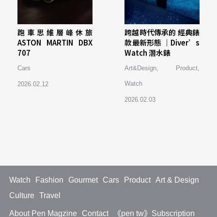
跑車思維層峰休旅
跨越時代傳承的 經典錶
ASTON MARTIN DBX
款最新形態 ｜Diver’s
707
Watch 潛水錶
Cars
Art&Design
,
Product
,
Watch
2026.02.12
2026.02.03
Watch
Fashion
Gourmet
Cars
Product
Art & Design
Culture
Travel
About Pen Magzine
Contact
《pen tw》Subscription