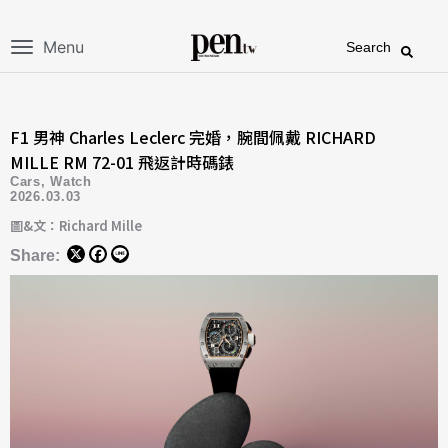
Menu
Search
F1 男神 Charles Leclerc 完婚，腕間佩戴 RICHARD
MILLE RM 72-01 飛返計時碼錶
Cars
,
Watch
2026.03.03
圖&文：Richard Mille
Share: