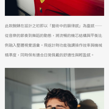
此款腕錶在設計之初即以「藝術中的韻律感」為靈感——
從音樂的節奏到舞蹈的動態，將流暢的機芯結構與平衡比
例融入整體視覺語彙。飛返計時功能強調操作效率與機械
精準度，同時保有適合日常佩戴的舒適性與輕盈感。