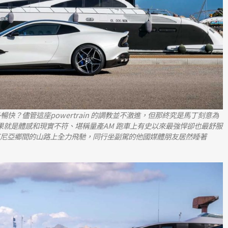
有多暢快？儘管這座powertrain 的調教並不激進，但那終究是馬丁刻意為
結果就是體感和現實不符、堪稱量產AM 跑車上有史以來最強悍卻也最舒服
丁尼亞鄉間的山路上全力飛馳，同行坐副駕的他國媒體朋友居然睡著