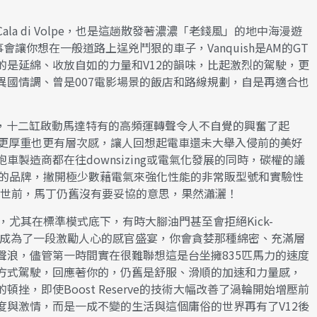
a di Volpe，也是這趟散發著濃濃「老錢風」的地中海漫遊
事會讓你想在一般道路上逞兇鬥狠的車子，Vanquish是AM的GT
的是延綿、收放自如的力量和V12的韻味，比起激烈的駕駛，更
異國情調、曾是007電影場景的飯店和路線規劃，自是再適合也
輪，十二缸啟動馬達特有的高頻運轉聲令人不自覺的興奮了起
卻更厚重也更有層次感，讓人回想起電車還未大舉入侵前的美好
製造商都在往downsizing或電氣化發展的同時，碳權的議
走量的品牌，撇開極少數藉電氣來強化性能的非常販型號和實驗性
id問世前，馬丁仍舊沒有要妥協的意思，果然瀟灑！
懶，尤其在標準模式底下，有時大腳油門甚至會拒絕Kick-
堆疊成為了一段激勵人心的感官盛宴，你會貪婪那種綿密、充滿層
聲浪，儘管第一時間實在很難聯想這是台坐擁835匹馬力的速度
方式駕駛，回應著你的，仍舊是舒服、滑順的加速和力量感，
，即使Boost Reserve的技術大幅改善了渦輪開始增壓前
度與激情，而是一成不變的生活與這個庸俗的世界再有了V12後