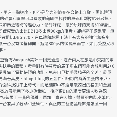
者說，用有一點速度、但不是全力的節奏在公路上奔馳，更能體現
面的碎震和衝擊可以有效的藉剛性極佳的車架和副樑給分散掉，
快節奏近彎時的離心力，恰到好處、忠於原味的支撐和物理性
使感受的出比DB12多出近90kg的事實，卻絲毫不顯累贅，無
明，又或者相比DBS 770，在車體和製程工法上有太多的強化和進步，
一台沒有後輪轉向、超過800ps的後驅車而言，如此受控又收
事。
新為Vanquish設計一個更通透、適合兩人在旅途中交誼的車
央扶手的面積，考量到有時尊貴的馬丁車主們可能會想利用2+0
還具備了電動快傾的功能，免去自己動手喬椅子的辛苦；最重
著真皮、bling-bling的五金件和細緻的縫線工藝的車廂，
介面科技跟不上時代，而是細節中不經意散發出的客製和金屬
吝於展示用了多少碳纖維，後座頂Bar的粗度更讓人歎為觀
技，仍維持著馬丁一貫的優雅，再加上實在大膽、豔麗的內裝皮革色，
一台兼具了奢華和藝術性、真正的工藝結晶應該是怎麼一回