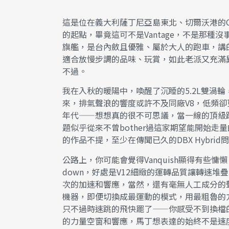
這是位在義大利薩丁尼亞島東北、切爾沃港的Cal
的起點，畢竟這可不是Vantage，不是那種沒
旗艦，是台內斂且優雅、屬於大人的跑車，講
適合放慢步調的品味、玩賞，如此老派又充滿
不過。
我在入秋的暖陽中，喚醒了沉睡的5.2L雙渦
來，排氣聲浪的響度或許不及同廠V8，低頻
年代——想想真的很不可思議，當一線的頂級跑車
題似乎從來不曾bother過這家期望能開始
的作品不提，至少在傳聞已久的DBX Hybr
公路上，你可能會覺得Vanquish顯得有些慵
down，好處是V12細緻的運轉品質讓轉速
次的加速和響應，當然，還有毫無人工成分的
機器，即便切換成最運動的模式，用最粗魯的
只不過時速跳的飛快罷了——你感受不到換檔的頓挫
的力量空窗和響應，馬丁想表達的始終不是速