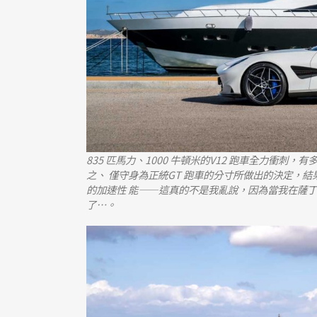
835 匹馬力、1000 牛頓米的V12 跑車全力衝刺，
之、 僅守身為正統GT 跑車的分寸所做出的決定，
的加速性 能——這真的不是我亂說，因為當我在薩
了…。