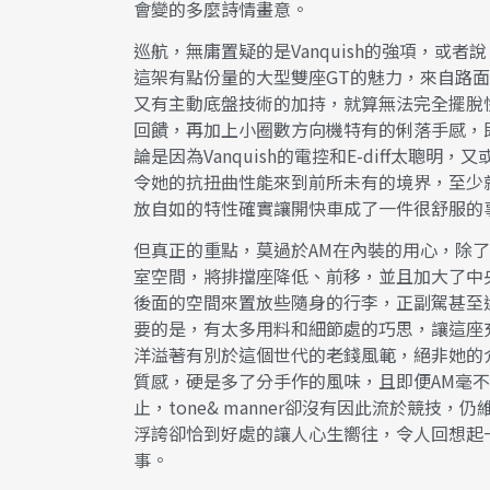
會變的多麼詩情畫意。
巡航，無庸置疑的是Vanquish的強項，或
這架有點份量的大型雙座GT的魅力，來自路
又有主動底盤技術的加持，就算無法完全擺脫
回饋，再加上小圈數方向機特有的俐落手感，即
論是因為Vanquish的電控和E-diff太聰
令她的抗扭曲性能來到前所未有的境界，至少就
放自如的特性確實讓開快車成了一件很舒服的
但真正的重點，莫過於AM在內裝的用心，除了重
室空間，將排擋座降低、前移，並且加大了中
後面的空間來置放些隨身的行李，正副駕甚至
要的是，有太多用料和細節處的巧思，讓這座充滿
洋溢著有別於這個世代的老錢風範，絕非她的
質感，硬是多了分手作的風味，且即便AM毫不
止，tone& manner卻沒有因此流於競
浮誇卻恰到好處的讓人心生嚮往，令人回想起
事。