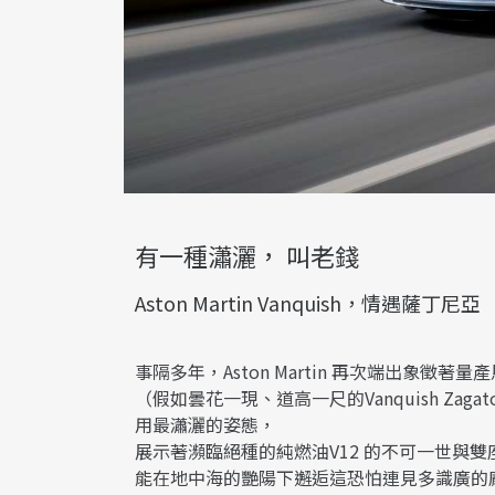
有一種瀟灑， 叫老錢
Aston Martin Vanquish，情遇薩丁尼亞
事隔多年，Aston Martin 再次端出象徵著
（假如曇花一現、道高一尺的Vanquish Zagato S
用最瀟灑的姿態，
展示著瀕臨絕種的純燃油V12 的不可一世與雙座
能在地中海的艷陽下邂逅這恐怕連見多識廣的