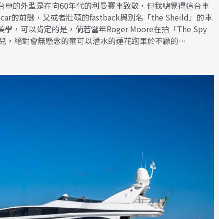
台車的外型是在向60年代的利曼賽車致敬，但我總覺得這台車
ar的前懸，又或者壯碩的fastback與別名「the Sheild」的車
可以肯定的是，倘若當年Roger Moore在拍「The Spy
的玩意兒，絕對會無懸念的棄可以潛水的蓮花跑車於不顧的…