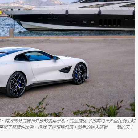
桿、誇張的分流器和外擴的後葉子板，完全捕捉 了古典跑車外型比例上的
平衡了整體的比例，造就 了這堪稱記憶卡殺手的迷人翹臀——我的天！