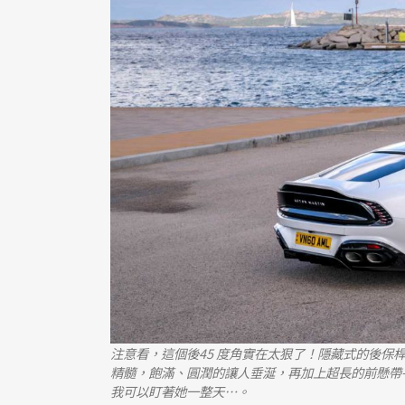
注意看，這個後45 度角實在太狠了！隱藏式的後保
精髓，飽滿、圓潤的讓人垂涎，再加上超長的前懸帶
我可以盯著她一整天…。