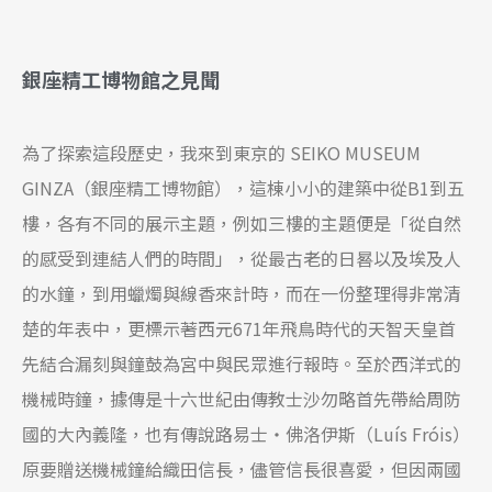
銀座精工博物館之見聞
為了探索這段歷史，我來到東京的 SEIKO MUSEUM
GINZA（銀座精工博物館），這棟小小的建築中從B1到五
樓，各有不同的展示主題，例如三樓的主題便是「從自然
的感受到連結人們的時間」，從最古老的日晷以及埃及人
的水鐘，到用蠟燭與線香來計時，而在一份整理得非常清
楚的年表中，更標示著西元671年飛鳥時代的天智天皇首
先結合漏刻與鐘鼓為宮中與民眾進行報時。至於西洋式的
機械時鐘，據傳是十六世紀由傳教士沙勿略首先帶給周防
國的大內義隆，也有傳說路易士‧佛洛伊斯（Luís Fróis）
原要贈送機械鐘給織田信長，儘管信長很喜愛，但因兩國