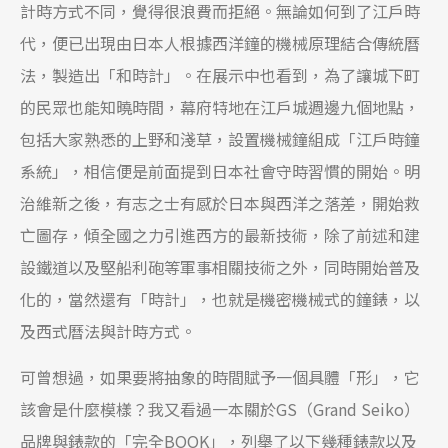
計時方式不同，覺得很浪費而拒絕。無論如何到了江戶時
代，便已出現由日本人根據西洋鐘的機械原理結合傳統曆
法，製造出「和時計」。在展示中也看到，為了讓城下町
的民眾也能知曉時間，幕府特地在江戶城週邊九個地點，
包括大家熟悉的上野和淺草，設置機械鐘組成「江戶時鐘
系統」，相信便是前面提到日本社會守時習慣的開始。明
治維新之後，有志之士有感於日本與西洋之落差，開始救
亡圖存，傾全國之力引進西方的最新技術，除了前述和建
設鐵道以及堅船利砲等軍事相關技術之外，同時開始普及
化的，當然還有「時計」，也就是機密機械式的鐘錶，以
及西式曆法與計時方式。
可曾想過，如果要將抽象的時間賦予一個具體「形」，它
該會是什麼模樣？我又看過一本關於GS（Grand Seiko）
品牌與錶款的「完全BOOK」，列舉了以下幾種錶款以及