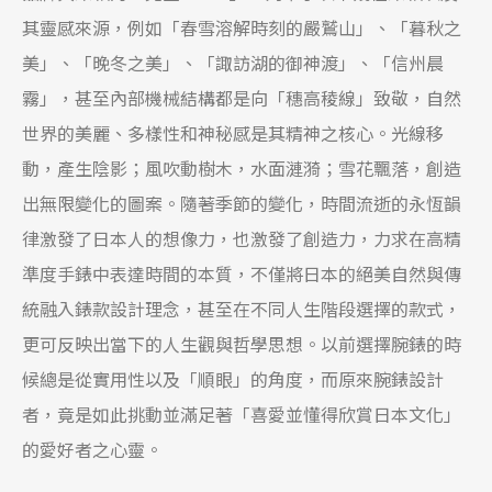
其靈感來源，例如「春雪溶解時刻的嚴鷲山」、「暮秋之
美」、「晚冬之美」、「諏訪湖的御神渡」、「信州晨
霧」，甚至內部機械結構都是向「穗高稜線」致敬，自然
世界的美麗、多樣性和神秘感是其精神之核心。光線移
動，產生陰影；風吹動樹木，水面漣漪；雪花飄落，創造
出無限變化的圖案。隨著季節的變化，時間流逝的永恆韻
律激發了日本人的想像力，也激發了創造力，力求在高精
準度手錶中表達時間的本質，不僅將日本的絕美自然與傳
統融入錶款設計理念，甚至在不同人生階段選擇的款式，
更可反映出當下的人生觀與哲學思想。以前選擇腕錶的時
候總是從實用性以及「順眼」的角度，而原來腕錶設計
者，竟是如此挑動並滿足著「喜愛並懂得欣賞日本文化」
的愛好者之心靈。