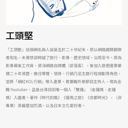
工頭堅
「工頭堅」這個網名與人設誕生於二十世紀末，原以網路趨勢觀察
者知名，未曾想卻跨越了旅行、影像、歷史領域，沿用至今。原為
影像幕後工作員，資深網路自媒體（部落客），後加入旅遊產業累
積二十年資歷，擔任導覽、領隊、行銷乃至主題行程規劃等角色，
並將「網紅KOL行銷」帶入產業。曾兼職外景節目主持人，現為全
職 Youtuber，且是台灣目前唯一個人「雙鐘」（金鐘獎、走鐘
獎）入圍者。著作《時代的風》《龍馬之旅》《京都時光》，（非
專業）蒸餾暨加烈酒，以及日本文化愛好者。