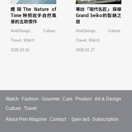
體現The Nature of
專訪「現代名匠」 探尋
Time 映照岩手自然風
Grand Seiko的製錶之
景的五款傑作
道
Art&Design
,
Culture
,
Art&Design
,
Culture
,
Travel
,
Watch
Travel
,
Watch
2026.02.01
2026.01.27
Watch
Fashion
Gourmet
Cars
Product
Art & Design
Culture
Travel
About Pen Magzine
Contact
《pen tw》Subscription