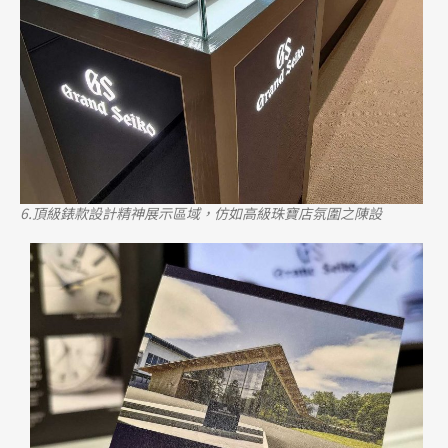
6.頂級錶款設計精神展示區域，仿如高級珠寶店氛圍之陳設