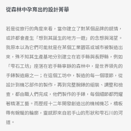
從森林中孕育出的設計菁華
若是從旅行的角度來看，當你建立了對某個品牌的感情，
或許都會產生「想到其誕生的地方一遊」的念想與渴望。
我原本以為它們可能就是在某個工業園區或城市被製造出
來，殊不知其生產基地分別建立在岩手縣與長野縣，例如
「雫石工坊」座落在岩手縣寧靜的森林中，是世界領先的
手錶製造廠之一；在這個工坊中，製造的每一個環節，從
設計到機芯部件的製作，再到完整腕錶的組裝、調整和檢
查，都由職人們完成，他們製作的手錶，每個細節都閃耀
著精湛工藝。而歷經十二年開發創造出的機械機芯，橋板
帶有蜿蜒的輪廓，靈感即來自岩手山的形狀和雫石川的河
道。