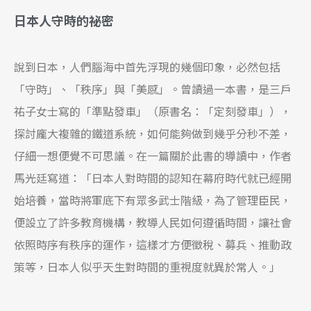
日本人守時的祕密
說到日本，人們腦海中首先浮現的幾個印象，必然包括
「守時」、「秩序」與「美感」。曾讀過一本書，是三戶
祐子女士寫的「準點發車」（原書名：「定刻發車」），
探討龐大複雜的鐵道系統，如何能夠做到幾乎分秒不差，
仔細一想便覺不可思議。在一篇關於此書的導讀中，作者
馬光廷寫道：「日本人對時間的認知在幕府時代就已經開
始培養，當時將軍底下有眾多武士階級，為了管理臣民，
便設立了許多教育機構，教導人民如何遵循時間，讓社會
依照時序有秩序的運作，這樣才方便徵稅、募兵、推動政
策等，日本人似乎天生對時間的重視度就異於常人。」