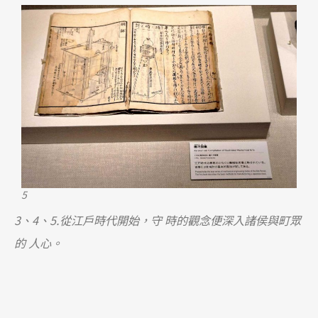
5
3、4、5.從江戶時代開始，守 時的觀念便深入諸侯與町眾
的 人心。