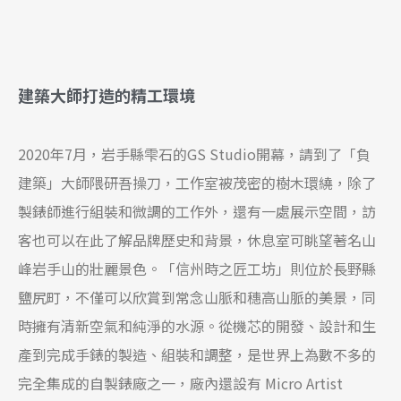
建築大師打造的精工環境
2020年7月，岩手縣雫石的GS Studio開幕，請到了「負
建築」大師隈研吾操刀，工作室被茂密的樹木環繞，除了
製錶師進行組裝和微調的工作外，還有一處展示空間，訪
客也可以在此了解品牌歷史和背景，休息室可眺望著名山
峰岩手山的壯麗景色。「信州時之匠工坊」則位於長野縣
鹽尻町，不僅可以欣賞到常念山脈和穗高山脈的美景，同
時擁有清新空氣和純淨的水源。從機芯的開發、設計和生
產到完成手錶的製造、組裝和調整，是世界上為數不多的
完全集成的自製錶廠之一，廠內還設有 Micro Artist