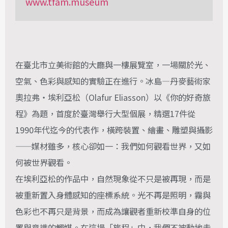
www.tfam.museum
在臺北市立美術館的大廳與一樓展覽室，一場關於光、
空氣、色彩與感知的實驗正在進行。冰島—丹麥藝術家
奧拉弗・埃利亞松（Olafur Eliasson）以《你的好奇旅
程》為題，首度於臺灣舉行大型個展，精選17件從
1990年代迄今的代表作，橫跨裝置、繪畫、雕塑與攝影
——媒材雖多，核心卻如一：我們如何觀看世界，又如
何被世界觀看。
在埃利亞松的作品中，自然現象從不只是被再現，而是
被重新置入身體感知的座標系統。光不再是照明，霧與
色彩也不再只是背景，而成為讓觀者重新校準自身的位
置與意識的觸媒。在這場「旅程」中，我們不被動地走