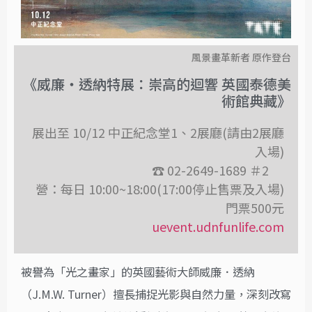
風景畫革新者 原作登台
《威廉・透納特展：崇高的迴響 英國泰德美
術館典藏》
展出至 10/12 中正紀念堂1、2展廳(請由2展廳
入場)
☎ 02-2649-1689 ＃2
營：每日 10:00~18:00(17:00停止售票及入場)
門票500元
uevent.udnfunlife.com
被譽為「光之畫家」的英國藝術大師威廉．透納
（J.M.W. Turner）擅長捕捉光影與自然力量，深刻改寫