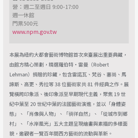
營：週二至週日 9:00-17:00
週一休館
門票500元
www.npm.gov.tw
本展為紐約大都會藝術博物館首次來臺展出重要典藏，
由館方精心策劃，精選羅伯特・雷曼（Robert
Lehman）捐贈的珍藏，包含雷諾瓦、梵谷、塞尚、馬
諦斯、高更、秀拉等 38 位藝術家共 81 件經典之作。展
覽橫跨印象派、後印象派至早期現代主義，聚焦 19 世
紀中葉至 20 世紀中葉的法國藝術演進，並以「身體姿
態」、「肖像與人物」、「徜徉自然」、「從城市到鄉
村」、「水岸風光」五大主題呈現繪畫與素描的多樣面
貌，邀觀者一覽百年間西方藝術的流動與革新。