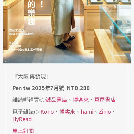
『大阪 再發現』
Pen tw 2025年7月號 NTD.280
雜誌哪裡買👉
誠品書店
、
博客來
、
蔦屋書店
電子雜誌👉
Kono
、
博客來
、
hami
、
Zinio
、
HyRead
馬上訂閱