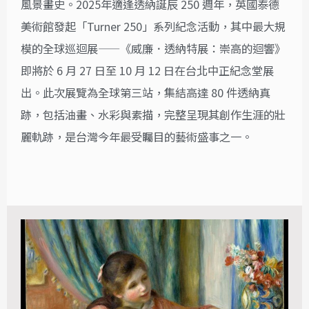
風景畫史。2025年適逢透納誕辰 250 週年，英國泰德
美術館發起「Turner 250」系列紀念活動，其中最大規
模的全球巡迴展——《威廉．透納特展：崇高的迴響》
即將於 6 月 27 日至 10 月 12 日在台北中正紀念堂展
出。此次展覽為全球第三站，集結高達 80 件透納真
跡，包括油畫、水彩與素描，完整呈現其創作生涯的壯
麗軌跡，是台灣今年最受矚目的藝術盛事之一。