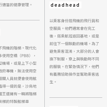
deadhead
行適當的健康管理。
以乘客身份搭飛機的飛行員和
空服員。他們通常會在完工
後，搭乘航班返回基地，或是
前往下一個執勤的機場。為了
下飛機的階梯。現代化
避免乘客混淆，大部分的人會
多使用空橋（PBB），
換下制服，穿上與執勤時不同
型機場，或是上下小型
的服裝。在緊急情況下，他們
政府專機，無法使用空
有義務協助操作並幫助乘客逃
相關人員就便會使用舷
生。
值得一提的是，沙烏地
國王還擁有一輛將階梯
扶梯的特製舷梯車