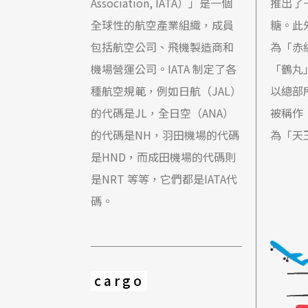
Association, IATA）」是一個
推出了
全球性的航空產業組織，成員
糖。此
包括航空公司、飛機製造商和
為「赤
機場營運公司。IATA 制定了各
「鶴丸
種航空規範，例如日航（JAL）
以總部
的代碼是JL，全日空（ANA）
被稱作
的代碼是NH，羽田機場的代碼
為「天
是HND，而成田機場的代碼則
是NRT 等等，它們都是IATA代
碼。
cargo