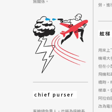
無關係。
勞，進
舷梯
用來上
機場大
但在小
飛機和
橋時，
梯車。
chief purser
阿拉伯
改為電
客艙總負責人，也稱為座艙長