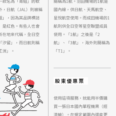
一款名為「青組」的軟
簡稱為1航。羽田機場的1航是
外，日航（JAL）則被稱
國內線，供日航、天馬航空、
組」，因為其品牌標誌
星悅航空使用。而成田機場的1
」是紅色。有些人也會
航則供全日空等星空聯盟成員
所在地來代稱，全日空
使用。「1航」之後是「2
「汐留」，而日航則稱
航」、「3航」，海外則簡稱為
王洲」。
「T1」。
股東優惠票
使用這項服務，就能用半價購
買一張日本國內單程機票（經
濟艙）。在規定範圍內還能更