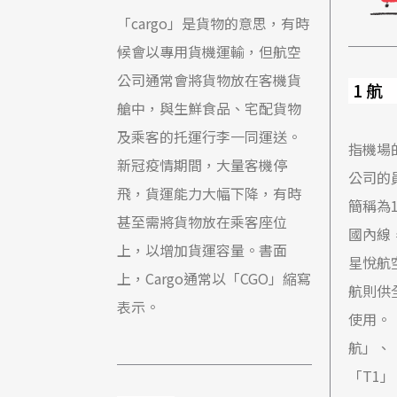
「cargo」是貨物的意思，有時
候會以專用貨機運輸，但航空
公司通常會將貨物放在客機貨
1航
艙中，與生鮮食品、宅配貨物
及乘客的托運行李一同運送。
指機場
新冠疫情期間，大量客機停
公司的
飛，貨運能力大幅下降，有時
簡稱為
甚至需將貨物放在乘客座位
國內線
上，以增加貨運容量。書面
星悅航
上，Cargo通常以「CGO」縮寫
航則供
表示。
使用。
航」、
「T1」