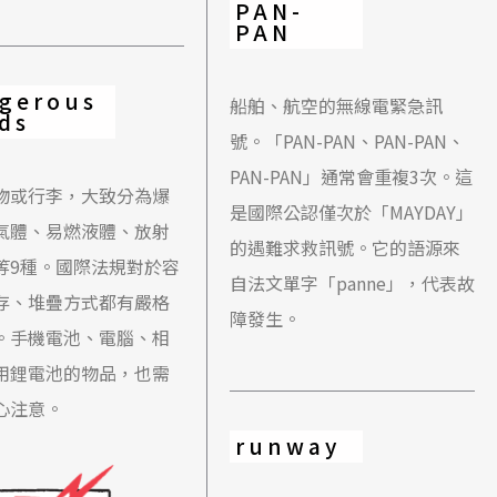
PAN-
PAN
gerous
船舶、航空的無線電緊急訊
ds
號。「PAN-PAN、PAN-PAN、
PAN-PAN」通常會重複3次。這
物或行李，大致分為爆
是國際公認僅次於「MAYDAY」
氣體、易燃液體、放射
的遇難求救訊號。它的語源來
等9種。國際法規對於容
自法文單字「panne」，代表故
存、堆疊方式都有嚴格
障發生。
。手機電池、電腦、相
用鋰電池的物品，也需
心注意。
runway