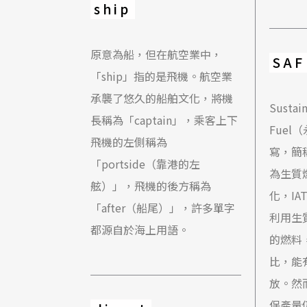
ship
原意為船，但在航空業中，
SAF
「ship」指的是飛機。航空業
承襲了悠久的船舶文化，將機
Sustain
長稱為「captain」，乘客上下
Fue
飛機的左側稱為
寫，簡
「portside（靠港的左
為生質
舷）」，飛機的後方稱為
化，IA
「after（船尾）」，許多單字
利用生
都源自於海上用語。
的燃料
比，能
放。然
保產量