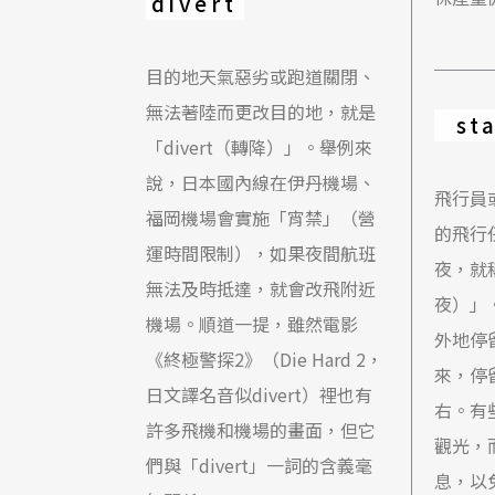
divert
目的地天氣惡劣或跑道關閉、
無法著陸而更改目的地，就是
st
「divert（轉降）」。舉例來
說，日本國內線在伊丹機場、
飛行員
福岡機場會實施「宵禁」（營
的飛行
運時間限制），如果夜間航班
夜，就稱
無法及時抵達，就會改飛附近
夜）」
機場。順道一提，雖然電影
外地停
《終極警探2》（Die Hard 2，
來，停
日文譯名音似divert）裡也有
右。有
許多飛機和機場的畫面，但它
觀光，
們與「divert」一詞的含義毫
息，以