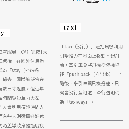
taxi
ay
「taxi（滑行）」是指飛機利用
或空服員（CA）完成1天
引擎推力在地面上移動。起飛
任務後，在國外休息過
前，牽引車會將飛機從停機坪
為「stay（外站過
裡「push back（推出來）」。
。過去，國際航班會在
隨後，牽引車與飛機分離，飛
留數日才返航，但近年
機會滑行至跑道。滑行道則稱
留時間縮短至兩天左
為「taxiway」。
些人會利用這段時間去
而有些人則選擇好好休
免時差導致身體過度疲