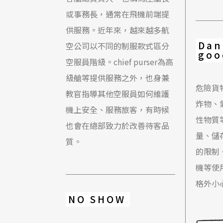
或事務長，通常在飛機前端提
供服務。近年來，越來越多航
Dan
空公司以不同的制服款式區分
goo
空服員階級。chief purser為高
級艙等提供服務之外，也身兼
危險貨
教官指導其他空服員如何維護
炸物、
機上安全、服務旅客，有時候
性物質
也會在總部致力於改善待客品
量、儲
質。
的限制
機等使
格外小
NO SHOW