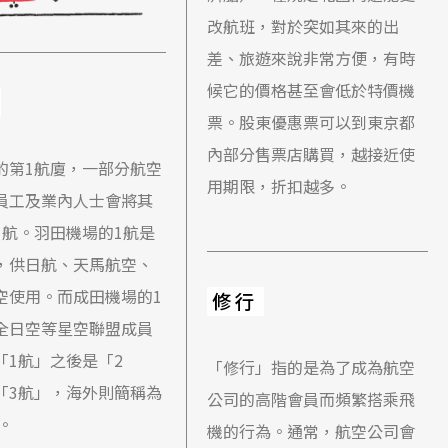
改航班，對於突如其來的出
差、旅遊來說非常方便，有時
候它的價格甚至會低於特價機
票。股東優惠票可以到東京都
內部分售票店購買，越接近使
的第1航廈，一部分航空
用期限，折扣越多。
員工及業內人士會將其
1航。羽田機場的1航是
，供日航、天馬航空、
空使用。而成田機場的1
修行
全日空等星空聯盟成員
「1航」之後是「2
「修行」指的是為了成為航空
「3航」，海外則簡稱為
公司的高階會員而頻繁搭乘飛
。
機的行為。通常，航空公司會