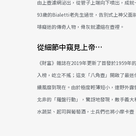
由上壺濾網泌出，從管子上端向下噴出，成就一杯
93歲的Bialetti老先生過世，告別式上
啡癡迷的傳奇人物，骨灰就濃縮在壺裡。
從細節中窺見上帝…
《財富》雜誌在2019年更新了首發於1959年的「1
入榜，屹立不搖；這支「八角壺」開啟了最迷
續風靡到現在。由於極度輕薄短小，連野外露
北非的「羅盤行動」，驚訝地發現，敵手義大
水蔬菜、起司與葡萄酒，士兵們也將小摩卡壺