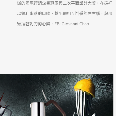
辦的國際行銷企畫冠軍與二次平面設計大獎，在這裡
以鋒利幽默的口吻，獻出他相互鬥爭的左右腦，與那
顆插著刺刀的心臟。FB: Giovanni Chao