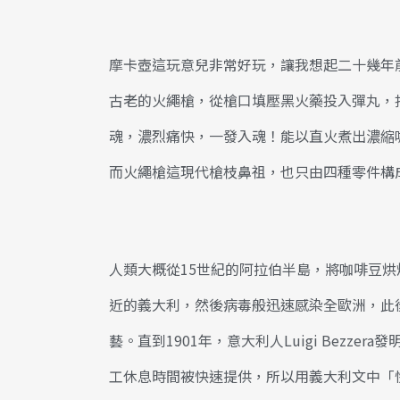
摩卡壺這玩意兒非常好玩，讓我想起二十幾年
古老的火繩槍，從槍口填壓黑火藥投入彈丸，
魂，濃烈痛快，一發入魂！能以直火煮出濃縮
而火繩槍這現代槍枝鼻祖，也只由四種零件構
人類大概從15世紀的阿拉伯半島，將咖啡豆
近的義大利，然後病毒般迅速感染全歐洲，此
藝。直到1901年，意大利人Luigi Bez
工休息時間被快速提供，所以用義大利文中「快速