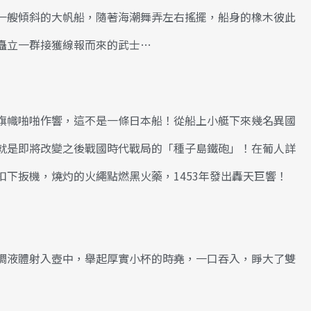
一艘傾斜的大帆船，隨著海潮舞弄左右搖擺，船身的橡木彼此
矗立一群接獲線報而來的武士…
旗幟啪啪作響，這不是一條日本船！從船上小艇下來幾名異國
就是即將改變之後戰國時代戰局的「種子島鐵砲」！在葡人詳
下扳機，燒灼的火繩點燃黑火藥，1453年發出轟天巨響！
稠液體射入壺中，舉起厚實小杯的時堯，一口吞入，睜大了雙