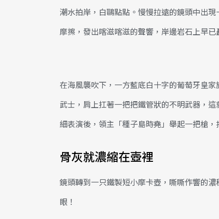
潮水拍岸，白鷗點點。慢慢拉遠的鏡頭中出現
摩擦，發出喀滋喀滋的聲響，岸邊岩石上早已
在海風襲吹下，一方藍底白十字的葡萄牙皇家
武士，肩上扛著一把把鐵管狀的不明武器，這
細表演後，領主「種子島時堯」舉起一把槍，扣
骨灰就濃縮在壺裡
鏡頭轉到一只鐵製短小摩卡壺，嘶嘶作響的濃
眼！