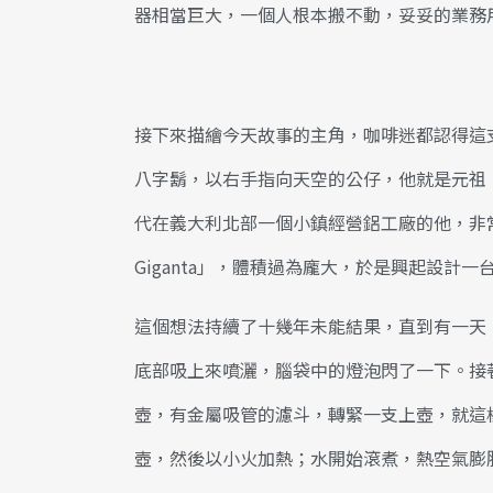
器相當巨大，一個人根本搬不動，妥妥的業務
接下來描繪今天故事的主角，咖啡迷都認得這
八字鬍，以右手指向天空的公仔，他就是元祖「摩卡壺
代在義大利北部一個小鎮經營鋁工廠的他，非常
Giganta」，體積過為龐大，於是興起設計
這個想法持續了十幾年未能結果，直到有一天
底部吸上來噴灑，腦袋中的燈泡閃了一下。接
壺，有金屬吸管的濾斗，轉緊一支上壺，就這
壺，然後以小火加熱；水開始滾煮，熱空氣膨