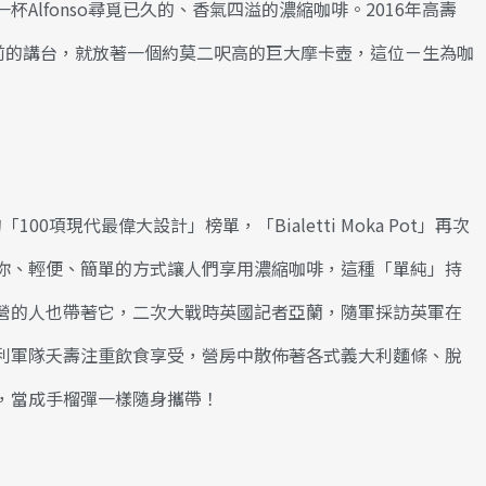
Alfonso尋覓已久的、香氣四溢的濃縮咖啡。2016年高壽
神父面前的講台，就放著一個約莫二呎高的巨大摩卡壺，這位ㄧ生為咖
00項現代最偉大設計」榜單，「Bialetti Moka Pot」再次
你、輕便、簡單的方式讓人們享用濃縮咖啡，這種「單純」持
營的人也帶著它，二次大戰時英國記者亞蘭，隨軍採訪英軍在
利軍隊夭壽注重飲食享受，營房中散佈著各式義大利麵條、脫
，當成手榴彈一樣隨身攜帶！