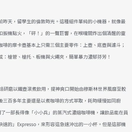
前昨天，留學生的倫敦時光。這種組件單純的小機器，就像最
扣扳機點火，「砰！」的一聲巨響，在喉嚨間炸出個清醒的靈
咖啡的摩卡壺基本上只需三個主要零件：上壺、底壺與濾斗；
成：槍管、槍托、板機與火繩夾，簡單暴力濃郁芬芳！
烘焙研磨以鐵壺滾煮飲用，提神爽口開始由穆斯林世界風靡至較
後三百多年主要還是以煮咖啡的方式萃取，耗時緩慢如同廚
zera發明了一部長得像「小小兵」的蒸汽式濃縮咖啡機，讓飲品能在員
的」Expresso，來形容這急速沖出的一小杯。但是這部機