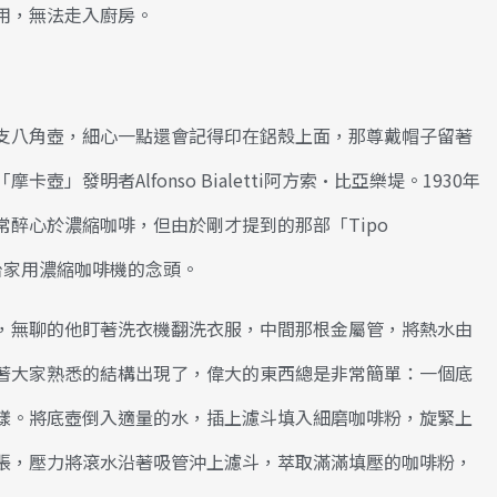
用，無法走入廚房。
支八角壺，細心一點還會記得印在鋁殼上面，那尊戴帽子留著
」發明者Alfonso Bialetti阿方索·比亞樂堤。1930年
醉心於濃縮咖啡，但由於剛才提到的那部「Tipo
一台家用濃縮咖啡機的念頭。
，無聊的他盯著洗衣機翻洗衣服，中間那根金屬管，將熱水由
著大家熟悉的結構出現了，偉大的東西總是非常簡單：一個底
樣。將底壺倒入適量的水，插上濾斗填入細磨咖啡粉，旋緊上
脹，壓力將滾水沿著吸管沖上濾斗，萃取滿滿填壓的咖啡粉，