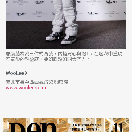
服裝結構為三件式西裝，內搭背心與帽T，在層次中重現
空氣般的輕盈感，夢幻膨鬆如同太空人。
WooLeeX
臺北市萬華區西藏路336號3樓
www.wooleex.com