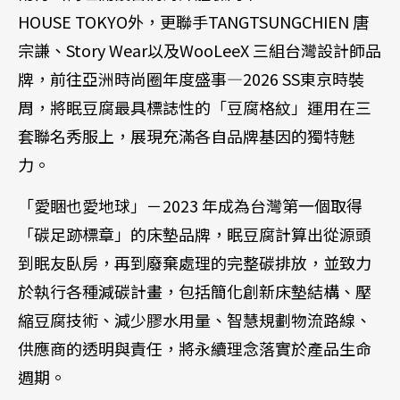
HOUSE TOKYO外，更聯手TANGTSUNGCHIEN 唐
宗謙、Story Wear以及WooLeeX 三組台灣設計師品
牌，前往亞洲時尚圈年度盛事—2026 SS東京時裝
周，將眠豆腐最具標誌性的「豆腐格紋」運用在三
套聯名秀服上，展現充滿各自品牌基因的獨特魅
力。
「愛睏也愛地球」－2023 年成為台灣第一個取得
「碳足跡標章」的床墊品牌，眠豆腐計算出從源頭
到眠友臥房，再到廢棄處理的完整碳排放，並致力
於執行各種減碳計畫，包括簡化創新床墊結構、壓
縮豆腐技術、減少膠水用量、智慧規劃物流路線、
供應商的透明與責任，將永續理念落實於產品生命
週期。