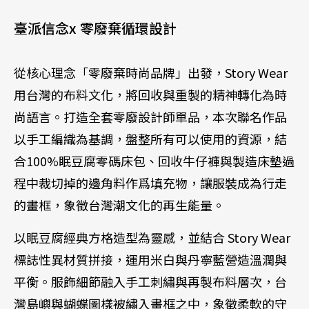
臺派信念x 零廢棄循環設計
從核心理念「零廢棄時尚品牌」出發，Story Wear
用台灣的布料文化，將回收與重製的精神轉化為時
尚語言。打造全套零廢設計師單品，本次聯名作品
以手工編織為基調，盤整所有可以使用的資源，結
合100%眠豆腐零碼床包、回收牛仔褲與製造床墊過
程中裁切掉的邊角料作爲填充物，讓服裝成為行走
的畫框，象徵台灣潮文化的再生能量。
以眠豆腐經典方格造型為靈感，並結合 Story Wear
標誌性異材質拼接，運用米白與丹寧藍營造溫潤與
平衡。服飾細節融入手工刺繡與再製布料層次，台
灣島嶼與蝴蝶圖樣被繡入畫框之中，象徵柔軟的守