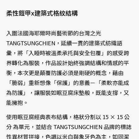
柔性鎧甲x建築式格紋結構
入圍法國海耶爾時尚藝術節的台灣之光
TANGTSUNGCHIEN，延續一貫的建築式紡織語
彙，將「入睡時被溫柔承托與安全包覆」的感受跨
界轉化為服裝，作品設計始終強調結構和情感的平
衡，本次更是顛覆防護必須是剛硬的概念，藉由
「脆弱」重新想像「保護」的意義－「柔軟亦能成
為防護」，讓服裝如眠豆腐床墊般，既能支撐，又
能擁抱。
使用眠豆腐經典表布結構，格狀分割以 15 × 15 公
分 為單元，並結合 TANGTSUNGCHIEN 品牌的標誌
性異材質拼接，色調以米白與象牙色為主，如同潔