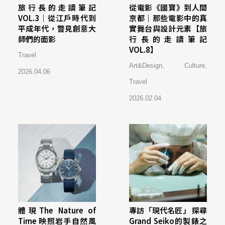
旅行長的走讀筆記
從電影《國寶》到人間
VOL.3｜從江戶時代到
京都｜那些電影中的真
平成年代，瞥見創意大
實舞台與設計元素【旅
師們的面影
行長的走讀筆記
VOL.8】
Travel
Art&Design
,
Culture
,
2026.04.06
Travel
2026.02.04
體現The Nature of
專訪「現代名匠」 探尋
Time 映照岩手自然風
Grand Seiko的製錶之