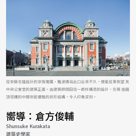
從安藤忠雄設計的京阪電鐵・難波橋站出口出來不久，便能從東側望 見
中央公會堂的建築正面。由建築師岡田信一郎所構思的設計，在兩 座圓
頂塔樓的中間架起優雅的拱形結構，令人印象深刻。
嚮導：倉方俊輔
Shunsuke Kurakata
建築史學家