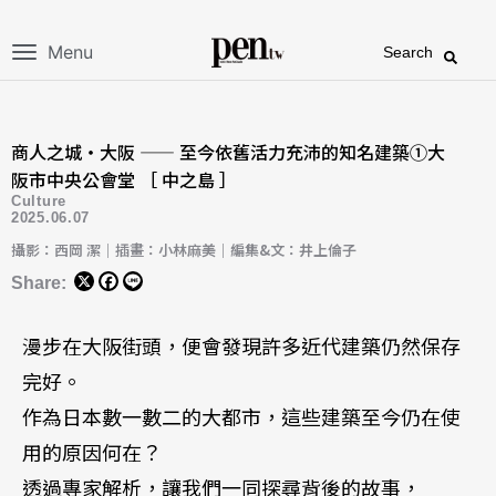
Menu
Search
商人之城・大阪 —— 至今依舊活力充沛的知名建築①大
阪市中央公會堂 ［ 中之島 ］
Culture
2025.06.07
攝影：西岡 潔｜插畫：小林麻美｜編集&文：井上倫子
Share:
漫步在大阪街頭，便會發現許多近代建築仍然保存
完好。
作為日本數一數二的大都市，這些建築至今仍在使
用的原因何在？
透過專家解析，讓我們一同探尋背後的故事，