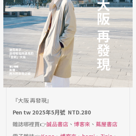
『大阪 再發現』
Pen tw 2025年5月號 NTD.280
雜誌哪裡買👉
誠品書店
、
博客來
、
蔦屋書店
電子雜誌👉
Kono
、
博客來
、
hami
、
Zinio
、