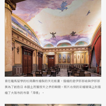
曾在羅馬留學的松岡壽所繪製的天花板畫，描繪的是伊邪那岐與伊邪那
美為了創造日 本國土而獲授天之矛的瞬間。照片右側的彩繪玻璃上則描
繪了大阪市的市章「澪標」。