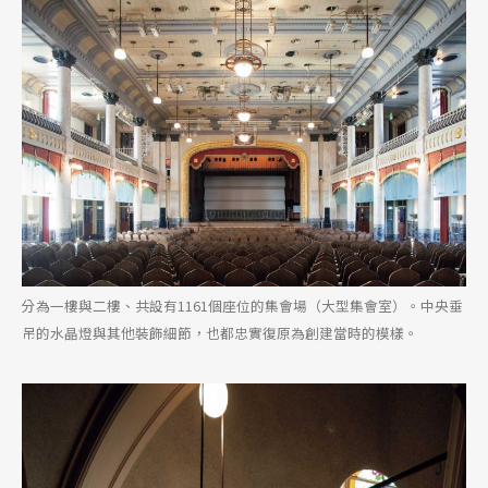
分為一樓與二樓、共設有1161個座位的集會場（大型集會室）。中央垂
吊的水晶燈與其他裝飾細節，也都忠實復原為創建當時的模樣。