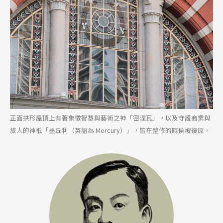
正面拱形屋頂上有著象徵智慧與藝術之神「密涅瓦」，以及守護商業與
旅人的神祇「墨丘利（英語為 Mercury）」，皆在整修的時侯被復原。