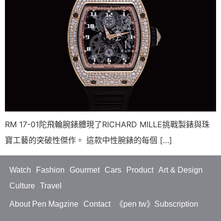
RM 17-01陀⾶輪腕錶體現了RICHARD MILLE挑戰製錶與珠
寶⼯藝的突破性傑作。 這款中性腕錶的每個 […]
Watch
Fashion
Gourmet
Cars
Product
Art & Design
Culture
Travel
About Pen Magzine
Contact
《pen tw》Subscription