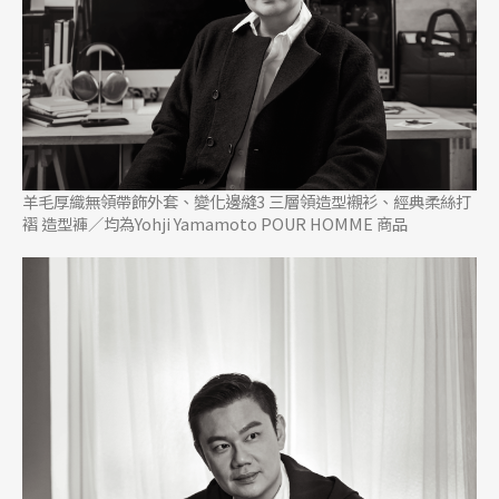
羊毛厚織無領帶飾外套、變化邊縫3 三層領造型襯衫、經典柔絲打
褶 造型褲／均為Yohji Yamamoto POUR HOMME 商品