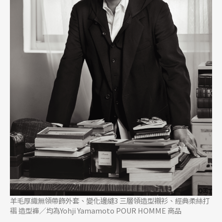
羊毛厚織無領帶飾外套、變化邊縫3 三層領造型襯衫、經典柔絲打
褶 造型褲／均為Yohji Yamamoto POUR HOMME 商品