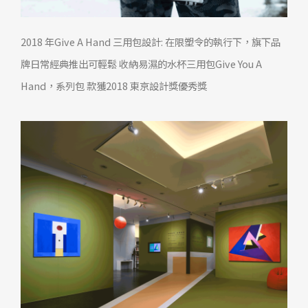
2018 年Give A Hand 三用包設計: 在限塑令的執行下，旗下品
牌日常經典推出可輕鬆 收納易濕的水杯三用包Give You A
Hand，系列包 款獲2018 東京設計獎優秀獎