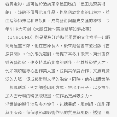
觀賞電影，還可位於造訪東京墨田區的「墨田北齋美術
館」，該館不僅展示其作品，也坐落於北齋的出生地，並
由建築師妹島和世設計，成為藝術與歷史交匯的象徵。今
年NHK大河劇《大膽狂徒〜蔦重繁華如夢故事》
（UNBOUND）則是聚焦江戶時代重要的文化推手—出版
商蔦屋重三郎，他在吉原長大，後來經營書店並出版《吉
原見聞》。他的眼光獨到，發掘了喜多川歌麿、東洲齋寫
樂等藝術家，也支持葛飾北齋的創作。他善於發掘人才，
例如讓歌麿專心創作美人畫，並與其深度合作；又擁有廣
泛的人脈，促成藝術與文學的融合。同時，他在出版策略
上極具創新，例如調整印刷方式、推出小冊子，以及推出
加入雲母粉的精裝版版畫，使作品更具吸引力。
浮世繪的製作涉及多方協作，包括畫師、雕刻師、印刷師
與出版商，每個環節都影響作品的質量與風格，透過「蔦