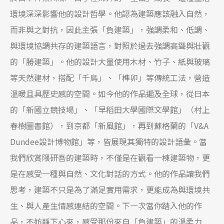
環境深深影響他的設計哲學。他認為建築應該融入自然，
而非與之對抗，因此主張「負建築」，強調柔和、低調、
與環境協調共存的建築語言，對照於過去強調高聳與壯觀
的「勝建築」。他的設計大量使用木材、竹子、紙與玻璃
等天然建材，搭配「千鳥」、「榫卯」等傳統工法，營造
溫暖且具歷史感的空間。如今他的作品遍及全球，從日本
的「新國立競技場」、「早稻田大學國際文學館」（村上
春樹圖書館），到京都「新風館」，再到蘇格蘭的「V&A
Dundee設計博物館」等，皆展現其獨特的設計語彙。當
我們欣賞隈研吾的建築時，不僅是在觀看一棟建築物，更
是在感受一種與自然、文化對話的方式。他的作品讓我們
思考，建築不只是為了滿足實用需求，更能成為與環境共
生、與人產生情感連結的空間。下一次當你踏入他的作
品，不妨靜下心來，感受那份來自「負建築」的溫柔力