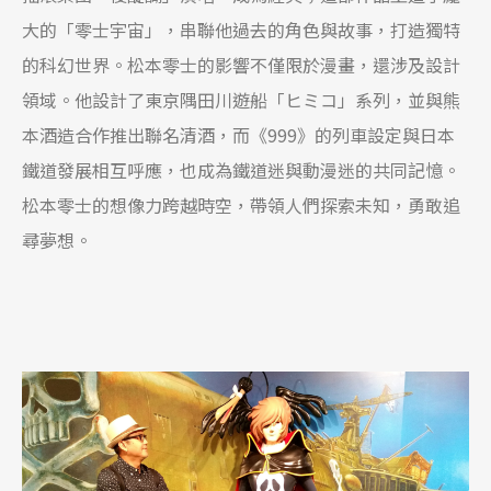
大的「零士宇宙」，串聯他過去的角色與故事，打造獨特
的科幻世界。松本零士的影響不僅限於漫畫，還涉及設計
領域。他設計了東京隅田川遊船「ヒミコ」系列，並與熊
本酒造合作推出聯名清酒，而《999》的列車設定與日本
鐵道發展相互呼應，也成為鐵道迷與動漫迷的共同記憶。
松本零士的想像力跨越時空，帶領人們探索未知，勇敢追
尋夢想。