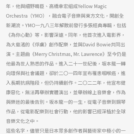
年，他與細野晴臣、高橋幸宏組成Yellow Magic
Orchestra（YMO），融合電子音樂與東方文化，開創全
新潮流。YMO一九八三年解散前發行多張經典專輯，包括
《為你心動》等，影響深遠。同年，他首次進入電影界，
為大島渚的《俘虜》創作配樂，並與David Bowie共同出
演。主題曲《Merry Christmas, Mr. Lawrence》至今仍是
他最為世人熟悉的作品。進入二十一世紀後，坂本龍一轉
向環保與社會議題，卻於二〇一四年宣布罹患咽喉癌，進
入長期抗病階段，但仍持續創作。二〇二二年，他宣布健
康惡化，無法再舉辦實體演出，並舉辦線上音樂會，作為
與樂迷的最後告別。坂本龍一的一生，從電子音樂到鋼琴
作品，從電影配樂到社會行動，他的影響已經深植於全球
音樂文化之中。
這些名字，儘管只是日本眾多創作者與藝術家中極小的一