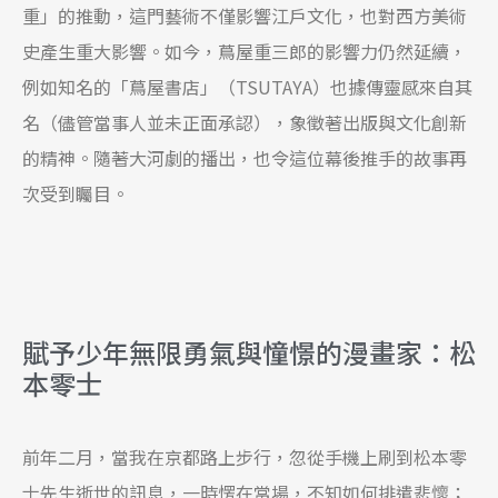
重」的推動，這門藝術不僅影響江戶文化，也對西方美術
史產生重大影響。如今，蔦屋重三郎的影響力仍然延續，
例如知名的「蔦屋書店」（TSUTAYA）也據傳靈感來自其
名（儘管當事人並未正面承認），象徵著出版與文化創新
的精神。隨著大河劇的播出，也令這位幕後推手的故事再
次受到矚目。
賦予少年無限勇氣與憧憬的漫畫家：松
本零士
前年二月，當我在京都路上步行，忽從手機上刷到松本零
士先生逝世的訊息，一時愣在當場，不知如何排遣悲懷；