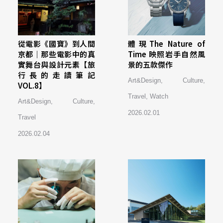
從電影《國寶》到人間
體現The Nature of
京都｜那些電影中的真
Time 映照岩手自然風
實舞台與設計元素【旅
景的五款傑作
行長的走讀筆記
Art&Design
,
Culture
,
VOL.8】
Travel
,
Watch
Art&Design
,
Culture
,
2026.02.01
Travel
2026.02.04