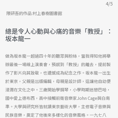
4/5
隈研吾的作品:村上春樹圖書館
總是令人心動與心痛的音樂「教授」：
坂本龍一
做為坂本龍一超過四十年的聽眾與粉絲，當我得知他將舉
辦最後一場線上演奏會，預感到「教授」的離去，提前製
作了影片向其致敬，也遺憾成為紀念之作。坂本龍一出生
於東京，父親是出版編輯，母親是設計師，這讓他自幼便
浸潤在文化之中。三歲開始學鋼琴，小學時期迷戀巴哈，
國中愛上德布西，高中接觸前衛音樂家John Cage與白南
準。大學與研究所皆就讀東京藝術大學，主修電子音樂與
民族音樂，奠定了他後來多樣化的音樂風格。一九七八