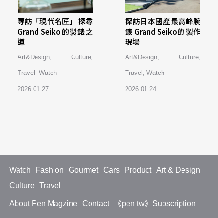
專訪「現代名匠」 探尋
探訪日本國產最高峰腕
Grand Seiko的製錶之
錶 Grand Seiko的 製作
道
現場
Art&Design
,
Culture
,
Art&Design
,
Culture
,
Travel
,
Watch
Travel
,
Watch
2026.01.27
2026.01.24
Watch
Fashion
Gourmet
Cars
Product
Art & Design
Culture
Travel
About Pen Magzine
Contact
《pen tw》Subscription