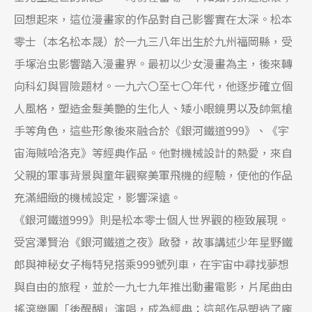
回想起來，這位漫畫家的作品對自己影響實在太深。松本
零士（本名松本晟）於一九三八年出生於九州福岡縣，受
手塚治虫影響踏入漫畫界。最初以少女漫畫為主，後來轉
向科幻與冒險題材。一九六〇至七〇年代，他逐步確立個
人風格，塑造金髮美艷的生化人、矮小眼鏡男以及帥氣槍
手等角色，這些形象後來融合於《銀河鐵道999》、《宇
宙海賊哈洛克》等經典作品。他對機械設計的熱愛，來自
父親的軍事背景與童年觀察美軍飛機的經驗，使他的作品
充滿細緻的機械設定，影響深遠。
《銀河鐵道999》則是松本零士個人世界觀的極致展現。
受宮澤賢治《銀河鐵道之夜》啟發，故事講述少年星野鐵
郎與神秘女子梅特兒搭乘999號列車，在宇宙中尋找夢想
與自由的旅程，並於一九七九年推出動畫電影，片尾曲由
搖滾樂團「後醍醐」演唱，成為經典；這部作品塑造了龐