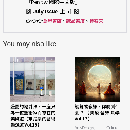
『Pen tw 國際中文版』
🙌 July Issue
上 市
🙌
👉
👉
👉
蔦屋書店
、
誠品書店
、
博客來
You may also like
盛夏的輕井澤，一座只
無聲或寂靜，你聽到什
為一位藝術家而存在的
麼？【美感音樂焦學
美術館【東尼桑的藝術
Vol.13】
逍遙遊 Vol.15】
Art&Design
,
Culture
,