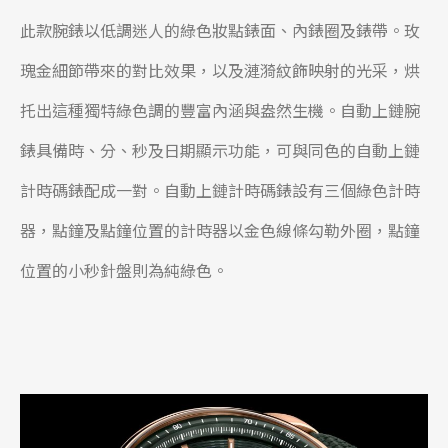
此款腕錶以低調迷人的綠色妝點錶面、內錶圈及錶帶。玫
瑰金細節帶來的對比效果，以及漣漪紋飾映射的光采，烘
托出這種獨特綠色調的豐富內涵與盎然生機。自動上鏈腕
錶具備時、分、秒及日期顯示功能，可與同色的自動上鏈
計時碼錶配成一對。自動上鏈計時碼錶設有三個綠色計時
器，點鐘及點鐘位置的計時器以金色線條勾勒外圈，點鐘
位置的小秒針盤則為純綠色。