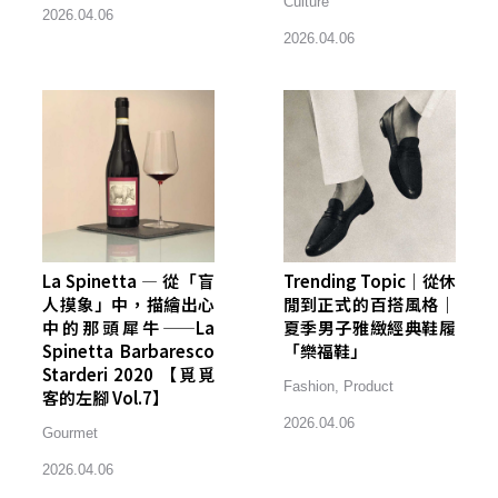
Culture
2026.04.06
2026.04.06
La Spinetta — 從「盲
Trending Topic｜從休
人摸象」中，描繪出心
閒到正式的百搭風格｜
中的那頭犀牛——La
夏季男子雅緻經典鞋履
Spinetta Barbaresco
「樂福鞋」
Starderi 2020 【覓覓
Fashion
,
Product
客的左腳 Vol.7】
2026.04.06
Gourmet
2026.04.06