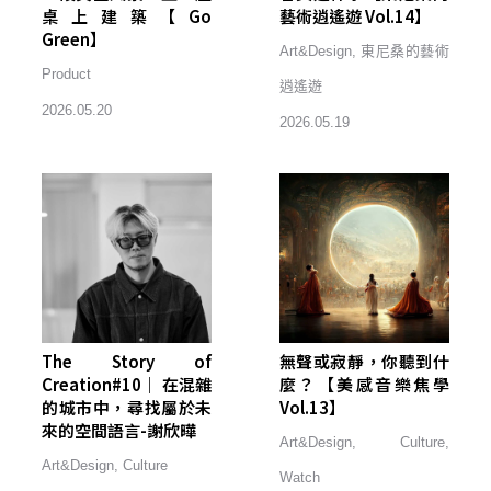
桌上建築【Go
藝術逍遙遊 Vol.14】
Green】
Art&Design
,
東尼桑的藝術
Product
逍遙遊
2026.05.20
2026.05.19
The Story of
無聲或寂靜，你聽到什
Creation#10｜ 在混雜
麼？【美感音樂焦學
的城市中，尋找屬於未
Vol.13】
來的空間語言-謝欣曄
Art&Design
,
Culture
,
Art&Design
,
Culture
Watch