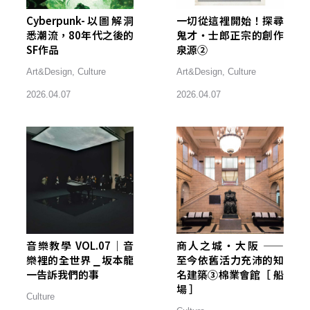
Cyberpunk-以圖解洞
一切從這裡開始！探尋
悉潮流，80年代之後的
鬼才・士郎正宗的創作
SF作品
泉源②
Art&Design
,
Culture
Art&Design
,
Culture
2026.04.07
2026.04.07
音樂教學 VOL.07｜音
商人之城・大阪 ——
樂裡的全世界 ⎯ 坂本龍
至今依舊活力充沛的知
一告訴我們的事
名建築③棉業會館［ 船
場 ］
Culture