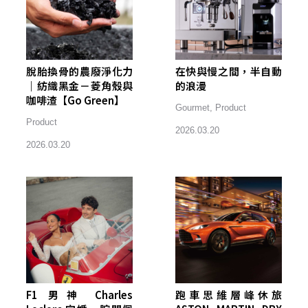
脫胎換骨的農廢淨化力
在快與慢之間，半自動
｜紡織黑金－菱角殼與
的浪漫
咖啡渣【Go Green】
Gourmet
,
Product
Product
2026.03.20
2026.03.20
F1 男神 Charles
跑車思維層峰休旅