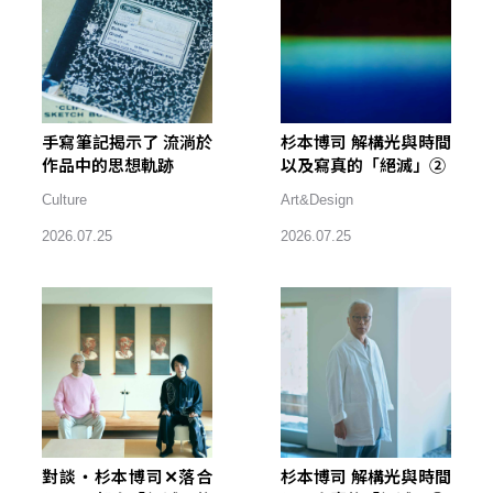
手寫筆記揭示了 流淌於
杉本博司 解構光與時間
作品中的思想軌跡
以及寫真的「絕滅」②
Culture
Art&Design
2026.07.25
2026.07.25
對談・杉本博司✕落合
杉本博司 解構光與時間