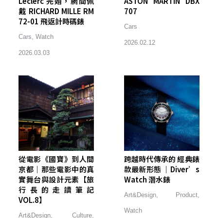
Leclerc 完婚，腕間佩
ASTON MARTIN DBX
戴 RICHARD MILLE RM
707
72-01 飛返計時碼錶
Cars
Cars
,
Watch
2026.02.12
2026.03.03
從電影《國寶》到人間
跨越時代傳承的 經典錶
京都｜那些電影中的真
款最新形態 ｜Diver’s
實舞台與設計元素【旅
Watch 潛水錶
行長的走讀筆記
Art&Design
,
Product
,
VOL.8】
Watch
Art&Design
,
Culture
,