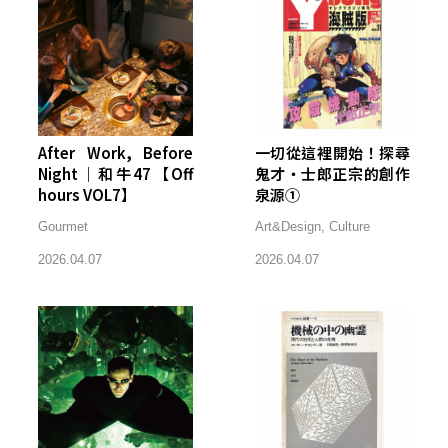
After Work, Before
一切從這裡開始！探尋
Night｜和牛47【Off
鬼才・士郎正宗的創作
hours VOL7】
泉源①
Gourmet
Art&Design
,
Culture
2026.04.07
2026.04.07