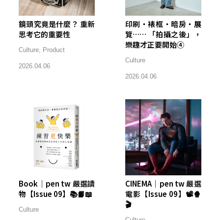
鏡頭究竟是什麼？ 重新
印刷・裱框・暗房・展
思考它的重要性
覽…… 「拍攝之後」，
樂趣才正要開始④
Culture
,
Product
Culture
2026.04.06
2026.04.06
Book｜pen tw 嚴選讀
CINEMA｜pen tw 嚴選
物【Issue 09】📚📙📖
電影【Issue 09】📽️🍿
🎬
Culture
Culture